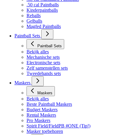
.50 cal Paintballs
Kinderpaintballs
Reballs
Gelballs
Magfed Paintballs
Paintball Sets
Paintball Sets
Bekijk alles
Mechanische sets
Electronische sets
Zelf samenstellen sets
Tweedehands sets
Maskers
Maskers
Bekijk alles
Beste Paintball Maskers
Budget Maskers
Rental Maskers
Pro Maskers
Spirit Field/FieldPB #ONE (Tip!)
Masker toebehoren