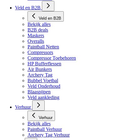
Veld en B2B
Veld en B2B
Bekijk alles
B2B deals
Maskers
Overalls
Paintball Netten
Compressors
Compressor Toebehoren
HP Bufferflessen
Air Bunkers
Archery Tag
Bubbel Voetbal
Veld Onderhoud
Blaaspijpen
Veld aankleding
Verhuur
Verhuur
Bekijk alles
Paintball Verhuur
Archery Tag Verhuur