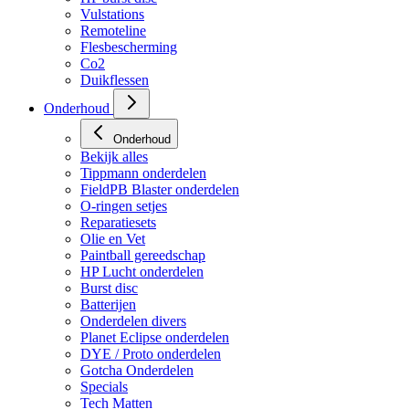
Vulstations
Remoteline
Flesbescherming
Co2
Duikflessen
Onderhoud
Onderhoud
Bekijk alles
Tippmann onderdelen
FieldPB Blaster onderdelen
O-ringen setjes
Reparatiesets
Olie en Vet
Paintball gereedschap
HP Lucht onderdelen
Burst disc
Batterijen
Onderdelen divers
Planet Eclipse onderdelen
DYE / Proto onderdelen
Gotcha Onderdelen
Specials
Tech Matten