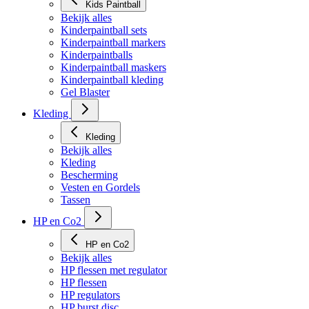
Kids Paintball
Bekijk alles
Kinderpaintball sets
Kinderpaintball markers
Kinderpaintballs
Kinderpaintball maskers
Kinderpaintball kleding
Gel Blaster
Kleding
Kleding
Bekijk alles
Kleding
Bescherming
Vesten en Gordels
Tassen
HP en Co2
HP en Co2
Bekijk alles
HP flessen met regulator
HP flessen
HP regulators
HP burst disc