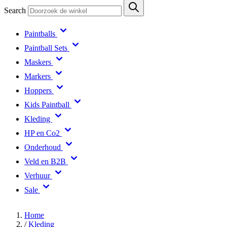
Search
Paintballs
Paintball Sets
Maskers
Markers
Hoppers
Kids Paintball
Kleding
HP en Co2
Onderhoud
Veld en B2B
Verhuur
Sale
Home
/
Kleding