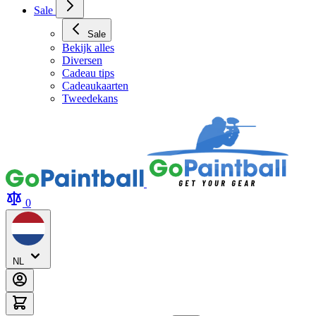
Sale
Sale
Bekijk alles
Diversen
Cadeau tips
Cadeaukaarten
Tweedekans
0
NL