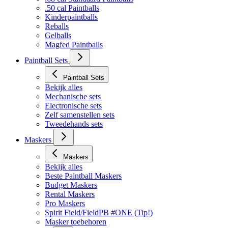
.50 cal Paintballs
Kinderpaintballs
Reballs
Gelballs
Magfed Paintballs
Paintball Sets
Paintball Sets
Bekijk alles
Mechanische sets
Electronische sets
Zelf samenstellen sets
Tweedehands sets
Maskers
Maskers
Bekijk alles
Beste Paintball Maskers
Budget Maskers
Rental Maskers
Pro Maskers
Spirit Field/FieldPB #ONE (Tip!)
Masker toebehoren