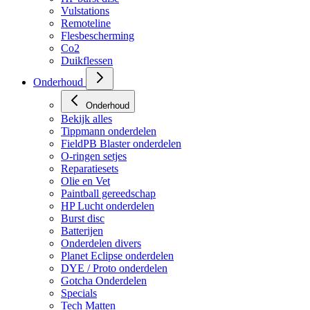
Vulstations
Remoteline
Flesbescherming
Co2
Duikflessen
Onderhoud
Onderhoud
Bekijk alles
Tippmann onderdelen
FieldPB Blaster onderdelen
O-ringen setjes
Reparatiesets
Olie en Vet
Paintball gereedschap
HP Lucht onderdelen
Burst disc
Batterijen
Onderdelen divers
Planet Eclipse onderdelen
DYE / Proto onderdelen
Gotcha Onderdelen
Specials
Tech Matten