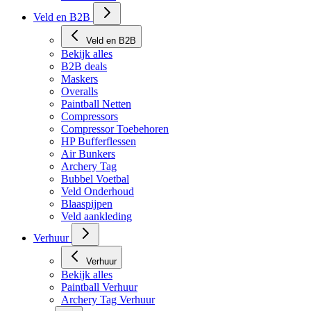
Veld en B2B
Veld en B2B
Bekijk alles
B2B deals
Maskers
Overalls
Paintball Netten
Compressors
Compressor Toebehoren
HP Bufferflessen
Air Bunkers
Archery Tag
Bubbel Voetbal
Veld Onderhoud
Blaaspijpen
Veld aankleding
Verhuur
Verhuur
Bekijk alles
Paintball Verhuur
Archery Tag Verhuur