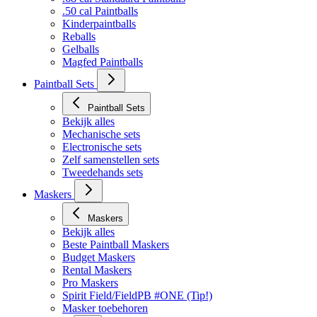
.50 cal Paintballs
Kinderpaintballs
Reballs
Gelballs
Magfed Paintballs
Paintball Sets
Paintball Sets
Bekijk alles
Mechanische sets
Electronische sets
Zelf samenstellen sets
Tweedehands sets
Maskers
Maskers
Bekijk alles
Beste Paintball Maskers
Budget Maskers
Rental Maskers
Pro Maskers
Spirit Field/FieldPB #ONE (Tip!)
Masker toebehoren