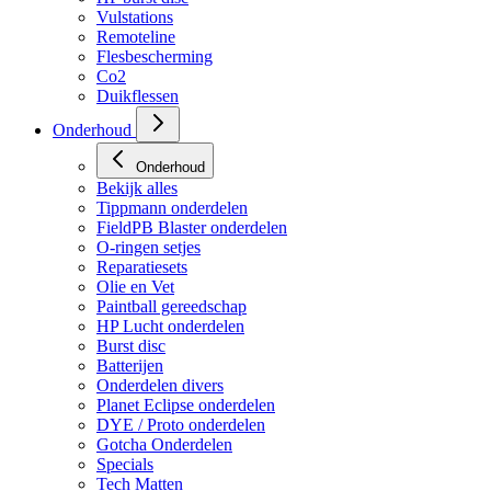
Vulstations
Remoteline
Flesbescherming
Co2
Duikflessen
Onderhoud
Onderhoud
Bekijk alles
Tippmann onderdelen
FieldPB Blaster onderdelen
O-ringen setjes
Reparatiesets
Olie en Vet
Paintball gereedschap
HP Lucht onderdelen
Burst disc
Batterijen
Onderdelen divers
Planet Eclipse onderdelen
DYE / Proto onderdelen
Gotcha Onderdelen
Specials
Tech Matten