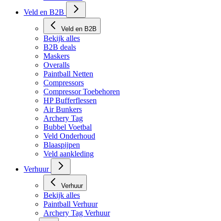
Veld en B2B
Veld en B2B
Bekijk alles
B2B deals
Maskers
Overalls
Paintball Netten
Compressors
Compressor Toebehoren
HP Bufferflessen
Air Bunkers
Archery Tag
Bubbel Voetbal
Veld Onderhoud
Blaaspijpen
Veld aankleding
Verhuur
Verhuur
Bekijk alles
Paintball Verhuur
Archery Tag Verhuur