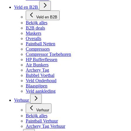
Veld en B2B
Veld en B2B
Bekijk alles
B2B deals
Maskers
Overalls
Paintball Netten
Compressors
Compressor Toebehoren
HP Bufferflessen
Air Bunkers
Archery Tag
Bubbel Voetbal
Veld Onderhoud
Blaaspijpen
Veld aankleding
Verhuur
Verhuur
Bekijk alles
Paintball Verhuur
Archery Tag Verhuur