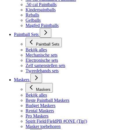
.50 cal Paintballs
Kinderpaintballs
Reballs
Gelballs
Magfed Paintballs
Paintball Sets
Paintball Sets
Bekijk alles
Mechanische sets
Electronische sets
Zelf samenstellen sets
Tweedehands sets
Maskers
Maskers
Bekijk alles
Beste Paintball Maskers
Budget Maskers
Rental Maskers
Pro Maskers
Spirit Field/FieldPB #ONE (Tip!)
Masker toebehoren