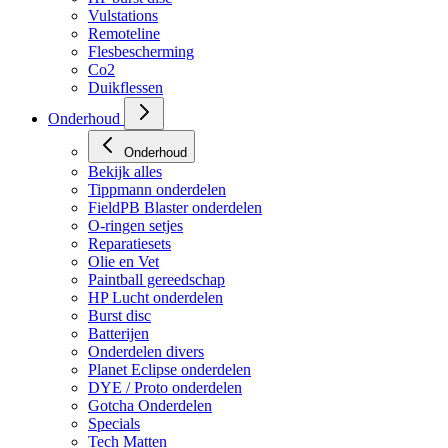
Vulstations
Remoteline
Flesbescherming
Co2
Duikflessen
Onderhoud
Onderhoud
Bekijk alles
Tippmann onderdelen
FieldPB Blaster onderdelen
O-ringen setjes
Reparatiesets
Olie en Vet
Paintball gereedschap
HP Lucht onderdelen
Burst disc
Batterijen
Onderdelen divers
Planet Eclipse onderdelen
DYE / Proto onderdelen
Gotcha Onderdelen
Specials
Tech Matten