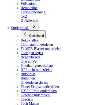
Vulstations
Remoteline
Flesbescherming
Co2
Duikflessen
Onderhoud
Onderhoud
Bekijk alles
Tippmann onderdelen
FieldPB Blaster onderdelen
O-ringen setjes
Reparatiesets
Olie en Vet
Paintball gereedschap
HP Lucht onderdelen
Burst disc
Batterijen
Onderdelen divers
Planet Eclipse onderdelen
DYE / Proto onderdelen
Gotcha Onderdelen
Specials
Tech Matten