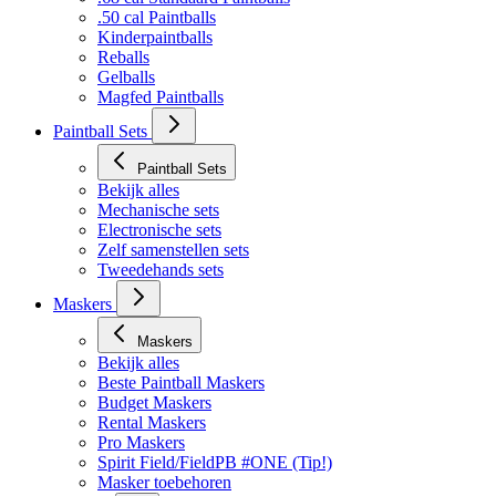
.50 cal Paintballs
Kinderpaintballs
Reballs
Gelballs
Magfed Paintballs
Paintball Sets
Paintball Sets
Bekijk alles
Mechanische sets
Electronische sets
Zelf samenstellen sets
Tweedehands sets
Maskers
Maskers
Bekijk alles
Beste Paintball Maskers
Budget Maskers
Rental Maskers
Pro Maskers
Spirit Field/FieldPB #ONE (Tip!)
Masker toebehoren