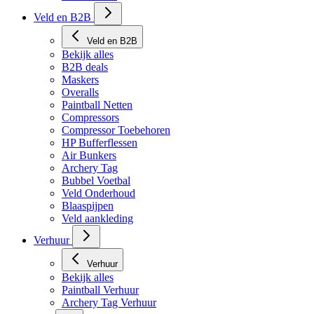
Veld en B2B
Veld en B2B
Bekijk alles
B2B deals
Maskers
Overalls
Paintball Netten
Compressors
Compressor Toebehoren
HP Bufferflessen
Air Bunkers
Archery Tag
Bubbel Voetbal
Veld Onderhoud
Blaaspijpen
Veld aankleding
Verhuur
Verhuur
Bekijk alles
Paintball Verhuur
Archery Tag Verhuur