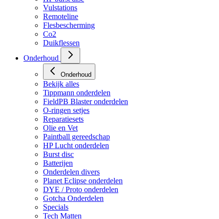
Vulstations
Remoteline
Flesbescherming
Co2
Duikflessen
Onderhoud
Onderhoud
Bekijk alles
Tippmann onderdelen
FieldPB Blaster onderdelen
O-ringen setjes
Reparatiesets
Olie en Vet
Paintball gereedschap
HP Lucht onderdelen
Burst disc
Batterijen
Onderdelen divers
Planet Eclipse onderdelen
DYE / Proto onderdelen
Gotcha Onderdelen
Specials
Tech Matten