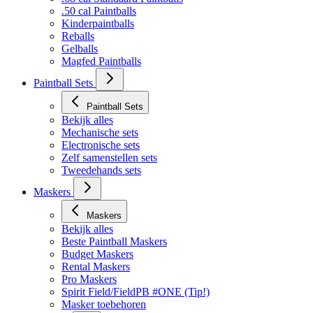
.50 cal Paintballs
Kinderpaintballs
Reballs
Gelballs
Magfed Paintballs
Paintball Sets
Paintball Sets
Bekijk alles
Mechanische sets
Electronische sets
Zelf samenstellen sets
Tweedehands sets
Maskers
Maskers
Bekijk alles
Beste Paintball Maskers
Budget Maskers
Rental Maskers
Pro Maskers
Spirit Field/FieldPB #ONE (Tip!)
Masker toebehoren