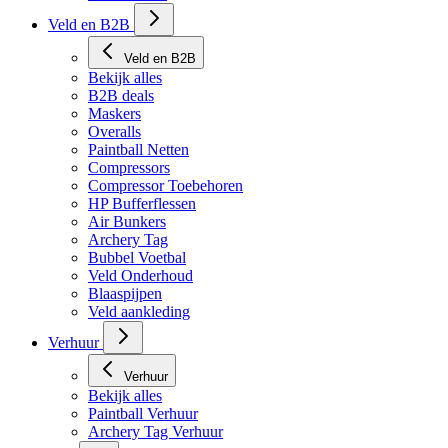
Veld en B2B
Veld en B2B
Bekijk alles
B2B deals
Maskers
Overalls
Paintball Netten
Compressors
Compressor Toebehoren
HP Bufferflessen
Air Bunkers
Archery Tag
Bubbel Voetbal
Veld Onderhoud
Blaaspijpen
Veld aankleding
Verhuur
Verhuur
Bekijk alles
Paintball Verhuur
Archery Tag Verhuur