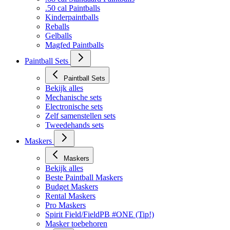
.50 cal Paintballs
Kinderpaintballs
Reballs
Gelballs
Magfed Paintballs
Paintball Sets
Paintball Sets
Bekijk alles
Mechanische sets
Electronische sets
Zelf samenstellen sets
Tweedehands sets
Maskers
Maskers
Bekijk alles
Beste Paintball Maskers
Budget Maskers
Rental Maskers
Pro Maskers
Spirit Field/FieldPB #ONE (Tip!)
Masker toebehoren