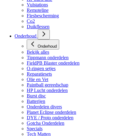
Vulstations
Remoteline
Flesbescherming
Co2
Duikflessen
Onderhoud
Onderhoud
Bekijk alles
Tippmann onderdelen
FieldPB Blaster onderdelen
O-ringen setjes
Reparatiesets
Olie en Vet
Paintball gereedschap
HP Lucht onderdelen
Burst disc
Batterijen
Onderdelen divers
Planet Eclipse onderdelen
DYE / Proto onderdelen
Gotcha Onderdelen
Specials
Tech Matten