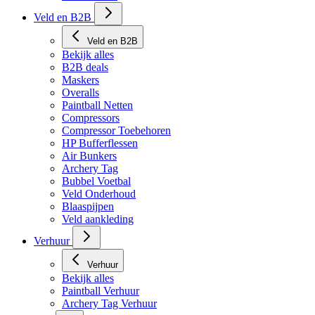
Veld en B2B
Veld en B2B
Bekijk alles
B2B deals
Maskers
Overalls
Paintball Netten
Compressors
Compressor Toebehoren
HP Bufferflessen
Air Bunkers
Archery Tag
Bubbel Voetbal
Veld Onderhoud
Blaaspijpen
Veld aankleding
Verhuur
Verhuur
Bekijk alles
Paintball Verhuur
Archery Tag Verhuur