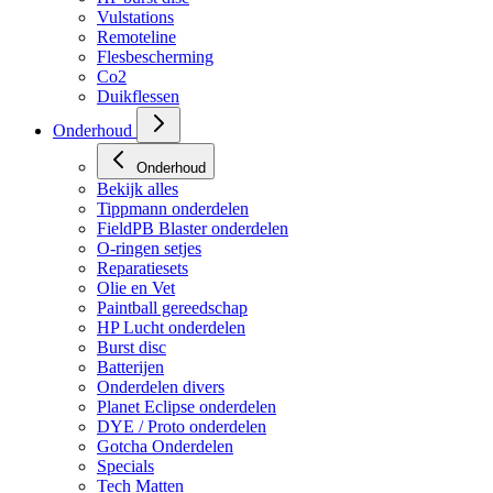
Vulstations
Remoteline
Flesbescherming
Co2
Duikflessen
Onderhoud
Onderhoud
Bekijk alles
Tippmann onderdelen
FieldPB Blaster onderdelen
O-ringen setjes
Reparatiesets
Olie en Vet
Paintball gereedschap
HP Lucht onderdelen
Burst disc
Batterijen
Onderdelen divers
Planet Eclipse onderdelen
DYE / Proto onderdelen
Gotcha Onderdelen
Specials
Tech Matten