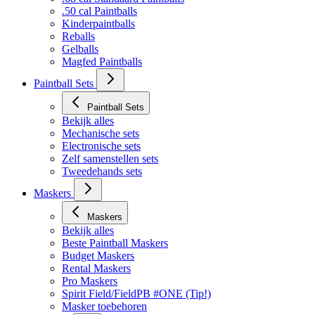
.50 cal Paintballs
Kinderpaintballs
Reballs
Gelballs
Magfed Paintballs
Paintball Sets
Paintball Sets
Bekijk alles
Mechanische sets
Electronische sets
Zelf samenstellen sets
Tweedehands sets
Maskers
Maskers
Bekijk alles
Beste Paintball Maskers
Budget Maskers
Rental Maskers
Pro Maskers
Spirit Field/FieldPB #ONE (Tip!)
Masker toebehoren