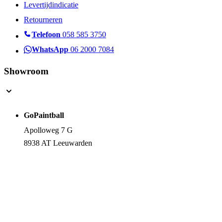
Levertijdindicatie
Retourneren
Telefoon
058 585 3750
WhatsApp
06 2000 7084
Showroom
GoPaintball
Apolloweg 7 G
8938 AT Leeuwarden
Route Informatie
Openingstijden
© 2026 GoPaintball Shop | Onderdeel van Stratizet