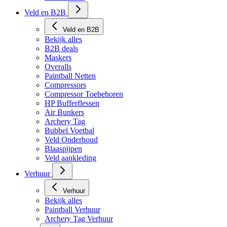
Veld en B2B
Veld en B2B
Bekijk alles
B2B deals
Maskers
Overalls
Paintball Netten
Compressors
Compressor Toebehoren
HP Bufferflessen
Air Bunkers
Archery Tag
Bubbel Voetbal
Veld Onderhoud
Blaaspijpen
Veld aankleding
Verhuur
Verhuur
Bekijk alles
Paintball Verhuur
Archery Tag Verhuur