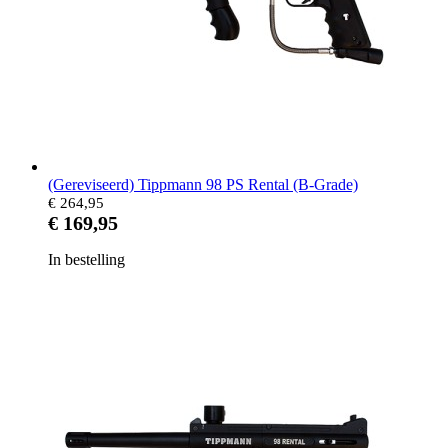
(Gereviseerd) Tippmann 98 PS Rental (B-Grade)
€ 264,95
€ 169,95
In bestelling