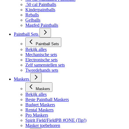
Bekijk alles
.68 cal Standaard Paintballs
.50 cal Paintballs
Kinderpaintballs
Reballs
Gelballs
Magfed Paintballs
Paintball Sets
Paintball Sets
Bekijk alles
Mechanische sets
Electronische sets
Zelf samenstellen sets
Tweedehands sets
Maskers
Maskers
Bekijk alles
Beste Paintball Maskers
Budget Maskers
Rental Maskers
Pro Maskers
Spirit Field/FieldPB #ONE (Tip!)