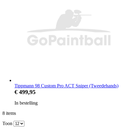
Tippmann 98 Custom Pro ACT Sniper (Tweedehands)
€ 499,95
In bestelling
8
items
Toon