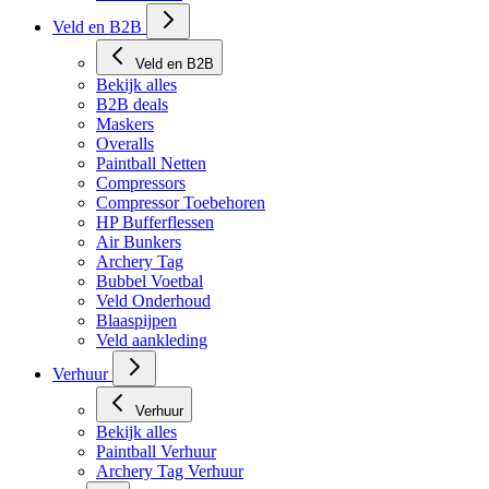
Tech Matten
Veld en B2B
Veld en B2B
Bekijk alles
B2B deals
Maskers
Overalls
Paintball Netten
Compressors
Compressor Toebehoren
HP Bufferflessen
Air Bunkers
Archery Tag
Bubbel Voetbal
Veld Onderhoud
Blaaspijpen
Veld aankleding
Verhuur
Verhuur
Bekijk alles
Paintball Verhuur