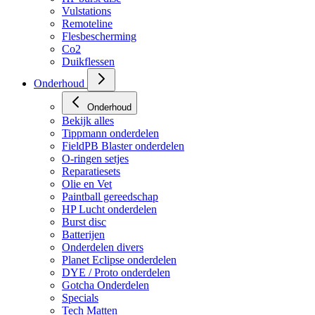
HP regulators
HP burst disc
Vulstations
Remoteline
Flesbescherming
Co2
Duikflessen
Onderhoud
Onderhoud
Bekijk alles
Tippmann onderdelen
FieldPB Blaster onderdelen
O-ringen setjes
Reparatiesets
Olie en Vet
Paintball gereedschap
HP Lucht onderdelen
Burst disc
Batterijen
Onderdelen divers
Planet Eclipse onderdelen
DYE / Proto onderdelen
Gotcha Onderdelen
Specials