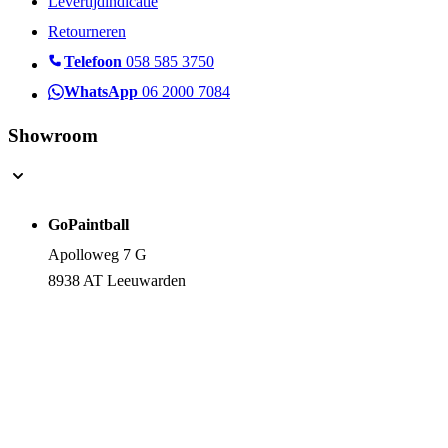
Levertijdindicatie
Retourneren
Telefoon
058 585 3750
WhatsApp
06 2000 7084
Showroom
GoPaintball
Apolloweg 7 G
8938 AT Leeuwarden
Route Informatie
Openingstijden
© 2026 GoPaintball Shop | Onderdeel van Stratizet