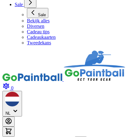
Archery Tag Verhuur
Sale
Sale
Bekijk alles
Diversen
Cadeau tips
Cadeaukaarten
Tweedekans
0
NL