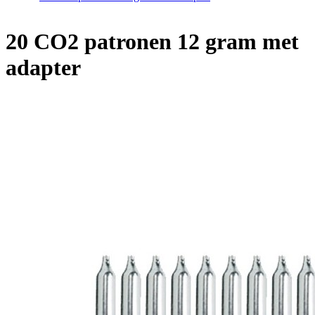
20 CO2 patronen 12 gram met
adapter