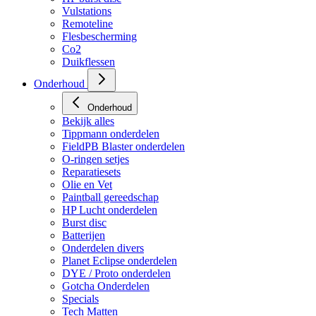
Vulstations
Remoteline
Flesbescherming
Co2
Duikflessen
Onderhoud
Onderhoud
Bekijk alles
Tippmann onderdelen
FieldPB Blaster onderdelen
O-ringen setjes
Reparatiesets
Olie en Vet
Paintball gereedschap
HP Lucht onderdelen
Burst disc
Batterijen
Onderdelen divers
Planet Eclipse onderdelen
DYE / Proto onderdelen
Gotcha Onderdelen
Specials
Tech Matten