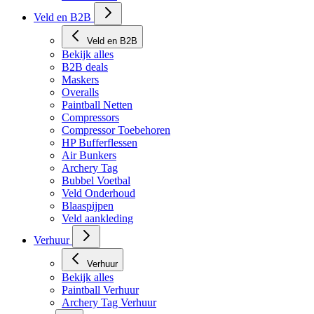
Veld en B2B
Veld en B2B
Bekijk alles
B2B deals
Maskers
Overalls
Paintball Netten
Compressors
Compressor Toebehoren
HP Bufferflessen
Air Bunkers
Archery Tag
Bubbel Voetbal
Veld Onderhoud
Blaaspijpen
Veld aankleding
Verhuur
Verhuur
Bekijk alles
Paintball Verhuur
Archery Tag Verhuur