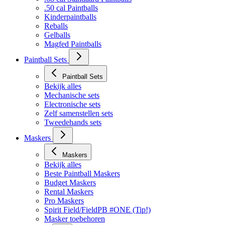
.50 cal Paintballs
Kinderpaintballs
Reballs
Gelballs
Magfed Paintballs
Paintball Sets
Paintball Sets
Bekijk alles
Mechanische sets
Electronische sets
Zelf samenstellen sets
Tweedehands sets
Maskers
Maskers
Bekijk alles
Beste Paintball Maskers
Budget Maskers
Rental Maskers
Pro Maskers
Spirit Field/FieldPB #ONE (Tip!)
Masker toebehoren