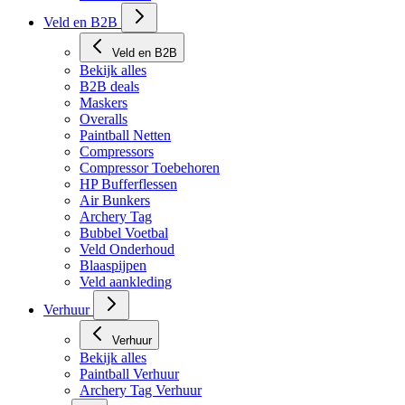
Veld en B2B
Veld en B2B
Bekijk alles
B2B deals
Maskers
Overalls
Paintball Netten
Compressors
Compressor Toebehoren
HP Bufferflessen
Air Bunkers
Archery Tag
Bubbel Voetbal
Veld Onderhoud
Blaaspijpen
Veld aankleding
Verhuur
Verhuur
Bekijk alles
Paintball Verhuur
Archery Tag Verhuur