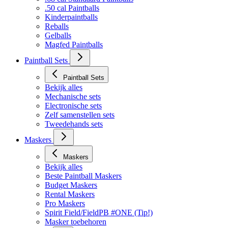
.50 cal Paintballs
Kinderpaintballs
Reballs
Gelballs
Magfed Paintballs
Paintball Sets
Paintball Sets
Bekijk alles
Mechanische sets
Electronische sets
Zelf samenstellen sets
Tweedehands sets
Maskers
Maskers
Bekijk alles
Beste Paintball Maskers
Budget Maskers
Rental Maskers
Pro Maskers
Spirit Field/FieldPB #ONE (Tip!)
Masker toebehoren