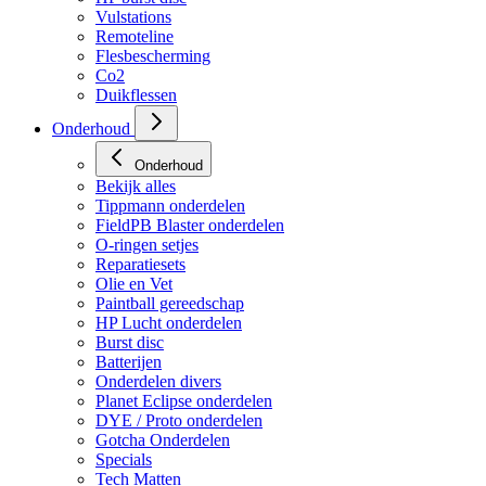
Vulstations
Remoteline
Flesbescherming
Co2
Duikflessen
Onderhoud
Onderhoud
Bekijk alles
Tippmann onderdelen
FieldPB Blaster onderdelen
O-ringen setjes
Reparatiesets
Olie en Vet
Paintball gereedschap
HP Lucht onderdelen
Burst disc
Batterijen
Onderdelen divers
Planet Eclipse onderdelen
DYE / Proto onderdelen
Gotcha Onderdelen
Specials
Tech Matten