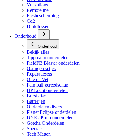
Vulstations
Remoteline
Flesbescherming
Co2
Duikflessen
Onderhoud
Onderhoud
Bekijk alles
Tippmann onderdelen
FieldPB Blaster onderdelen
O-ringen setjes
Reparatiesets
Olie en Vet
Paintball gereedschap
HP Lucht onderdelen
Burst disc
Batterijen
Onderdelen divers
Planet Eclipse onderdelen
DYE / Proto onderdelen
Gotcha Onderdelen
Specials
Tech Matten