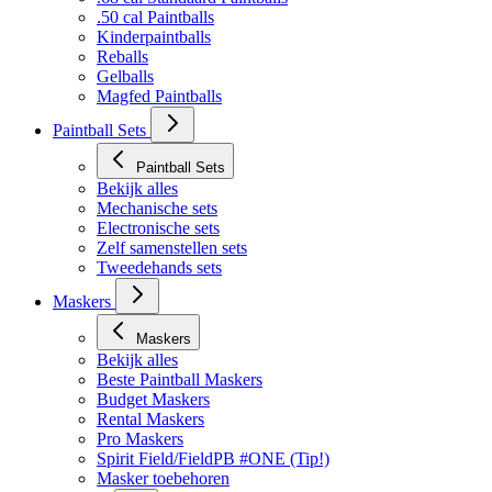
.50 cal Paintballs
Kinderpaintballs
Reballs
Gelballs
Magfed Paintballs
Paintball Sets
Paintball Sets
Bekijk alles
Mechanische sets
Electronische sets
Zelf samenstellen sets
Tweedehands sets
Maskers
Maskers
Bekijk alles
Beste Paintball Maskers
Budget Maskers
Rental Maskers
Pro Maskers
Spirit Field/FieldPB #ONE (Tip!)
Masker toebehoren