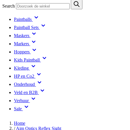
Search
Paintballs
Paintball Sets
Maskers
Markers
Hoppers
Kids Paintball
Kleding
HP en Co2
Onderhoud
Veld en B2B
Verhuur
Sale
Home
/
Aim Optics Reflex Sight