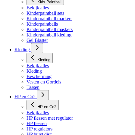
Kids Paintball
Bekijk alles
Kinderpaintball sets
Kinderpaintball markers
Kinderpaintballs
Kinderpaintball maskers
Kinderpaintball kleding
Gel Blaster
Kleding
Kleding
Bekijk alles
Kleding
Bescherming
Vesten en Gordels
Tassen
HP en Co2
HP en Co2
Bekijk alles
HP flessen met regulator
HP flessen
HP regulators
HP burst disc