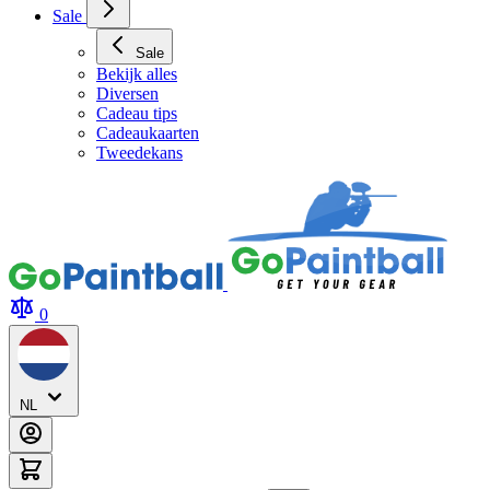
Sale
Sale
Bekijk alles
Diversen
Cadeau tips
Cadeaukaarten
Tweedekans
0
NL