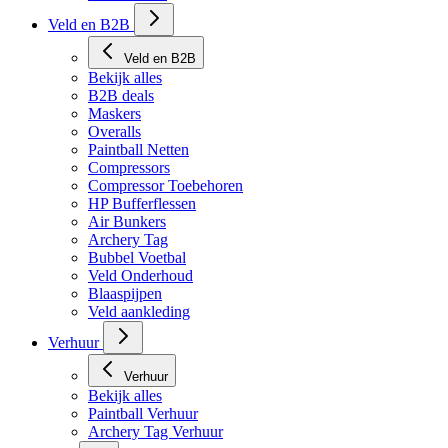
Veld en B2B
Veld en B2B
Bekijk alles
B2B deals
Maskers
Overalls
Paintball Netten
Compressors
Compressor Toebehoren
HP Bufferflessen
Air Bunkers
Archery Tag
Bubbel Voetbal
Veld Onderhoud
Blaaspijpen
Veld aankleding
Verhuur
Verhuur
Bekijk alles
Paintball Verhuur
Archery Tag Verhuur