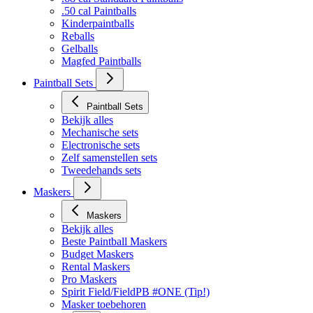
.50 cal Paintballs
Kinderpaintballs
Reballs
Gelballs
Magfed Paintballs
Paintball Sets
Paintball Sets
Bekijk alles
Mechanische sets
Electronische sets
Zelf samenstellen sets
Tweedehands sets
Maskers
Maskers
Bekijk alles
Beste Paintball Maskers
Budget Maskers
Rental Maskers
Pro Maskers
Spirit Field/FieldPB #ONE (Tip!)
Masker toebehoren