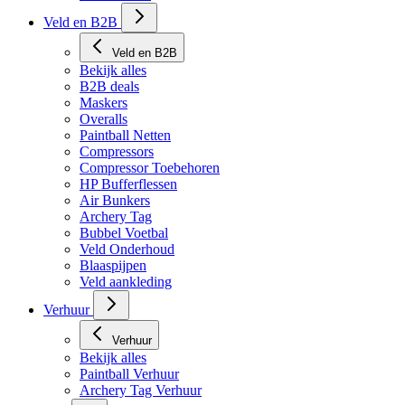
Veld en B2B
Veld en B2B
Bekijk alles
B2B deals
Maskers
Overalls
Paintball Netten
Compressors
Compressor Toebehoren
HP Bufferflessen
Air Bunkers
Archery Tag
Bubbel Voetbal
Veld Onderhoud
Blaaspijpen
Veld aankleding
Verhuur
Verhuur
Bekijk alles
Paintball Verhuur
Archery Tag Verhuur