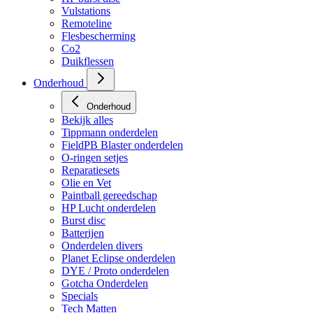
Vulstations
Remoteline
Flesbescherming
Co2
Duikflessen
Onderhoud
Onderhoud
Bekijk alles
Tippmann onderdelen
FieldPB Blaster onderdelen
O-ringen setjes
Reparatiesets
Olie en Vet
Paintball gereedschap
HP Lucht onderdelen
Burst disc
Batterijen
Onderdelen divers
Planet Eclipse onderdelen
DYE / Proto onderdelen
Gotcha Onderdelen
Specials
Tech Matten