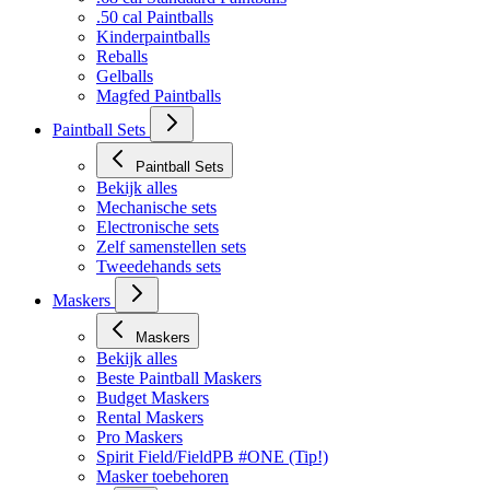
.50 cal Paintballs
Kinderpaintballs
Reballs
Gelballs
Magfed Paintballs
Paintball Sets
Paintball Sets
Bekijk alles
Mechanische sets
Electronische sets
Zelf samenstellen sets
Tweedehands sets
Maskers
Maskers
Bekijk alles
Beste Paintball Maskers
Budget Maskers
Rental Maskers
Pro Maskers
Spirit Field/FieldPB #ONE (Tip!)
Masker toebehoren