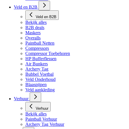
Veld en B2B
Veld en B2B
Bekijk alles
B2B deals
Maskers
Overalls
Paintball Netten
Compressors
Compressor Toebehoren
HP Bufferflessen
Air Bunkers
Archery Tag
Bubbel Voetbal
Veld Onderhoud
Blaaspijpen
Veld aankleding
Verhuur
Verhuur
Bekijk alles
Paintball Verhuur
Archery Tag Verhuur