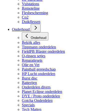
Vulstations
Remoteline
Flesbescherming
Co2
Duikflessen
Onderhoud
Onderhoud
Bekijk alles
Tippmann onderdelen
FieldPB Blaster onderdelen
O-ringen setjes
Reparatiesets
Olie en Vet
Paintball gereedschap
HP Lucht onderdelen
Burst disc
Batterijen
Onderdelen divers
Planet Eclipse onderdelen
DYE / Proto onderdelen
Gotcha Onderdelen
Specials
Tech Matten