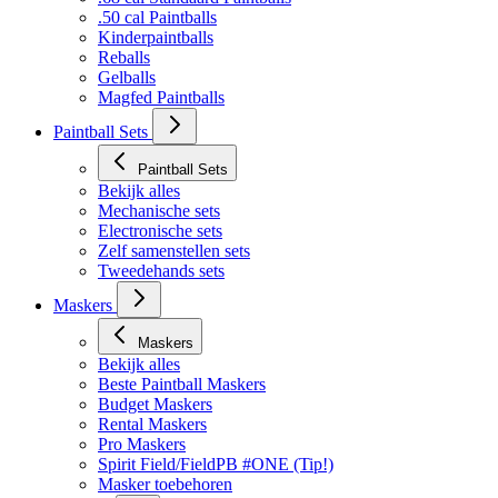
.50 cal Paintballs
Kinderpaintballs
Reballs
Gelballs
Magfed Paintballs
Paintball Sets
Paintball Sets
Bekijk alles
Mechanische sets
Electronische sets
Zelf samenstellen sets
Tweedehands sets
Maskers
Maskers
Bekijk alles
Beste Paintball Maskers
Budget Maskers
Rental Maskers
Pro Maskers
Spirit Field/FieldPB #ONE (Tip!)
Masker toebehoren