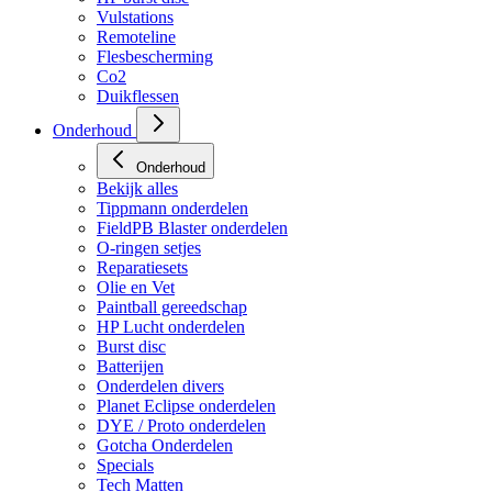
Vulstations
Remoteline
Flesbescherming
Co2
Duikflessen
Onderhoud
Onderhoud
Bekijk alles
Tippmann onderdelen
FieldPB Blaster onderdelen
O-ringen setjes
Reparatiesets
Olie en Vet
Paintball gereedschap
HP Lucht onderdelen
Burst disc
Batterijen
Onderdelen divers
Planet Eclipse onderdelen
DYE / Proto onderdelen
Gotcha Onderdelen
Specials
Tech Matten