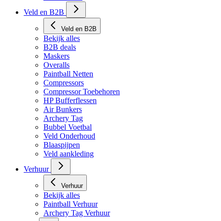
Veld en B2B
Veld en B2B
Bekijk alles
B2B deals
Maskers
Overalls
Paintball Netten
Compressors
Compressor Toebehoren
HP Bufferflessen
Air Bunkers
Archery Tag
Bubbel Voetbal
Veld Onderhoud
Blaaspijpen
Veld aankleding
Verhuur
Verhuur
Bekijk alles
Paintball Verhuur
Archery Tag Verhuur