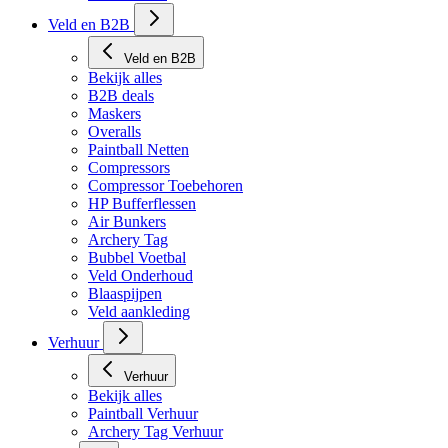
Tech Matten
Veld en B2B
Veld en B2B
Bekijk alles
B2B deals
Maskers
Overalls
Paintball Netten
Compressors
Compressor Toebehoren
HP Bufferflessen
Air Bunkers
Archery Tag
Bubbel Voetbal
Veld Onderhoud
Blaaspijpen
Veld aankleding
Verhuur
Verhuur
Bekijk alles
Paintball Verhuur