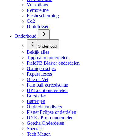
HP regulators
HP burst disc
Vulstations
Remoteline
Flesbescherming
Co2
Duikflessen
Onderhoud
Onderhoud
Bekijk alles
Tippmann onderdelen
FieldPB Blaster onderdelen
O-ringen setjes
Reparatiesets
Olie en Vet
Paintball gereedschap
HP Lucht onderdelen
Burst disc
Batterijen
Onderdelen divers
Planet Eclipse onderdelen
DYE / Proto onderdelen
Gotcha Onderdelen
Specials