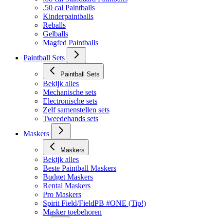
Bekijk alles
.68 cal Standaard Paintballs
.50 cal Paintballs
Kinderpaintballs
Reballs
Gelballs
Magfed Paintballs
Paintball Sets
Paintball Sets
Bekijk alles
Mechanische sets
Electronische sets
Zelf samenstellen sets
Tweedehands sets
Maskers
Maskers
Bekijk alles
Beste Paintball Maskers
Budget Maskers
Rental Maskers
Pro Maskers
Spirit Field/FieldPB #ONE (Tip!)