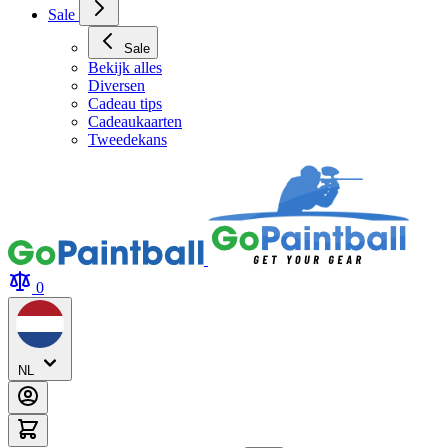
Archery Tag Verhuur
Sale
Sale
Bekijk alles
Diversen
Cadeau tips
Cadeaukaarten
Tweedekans
0
NL