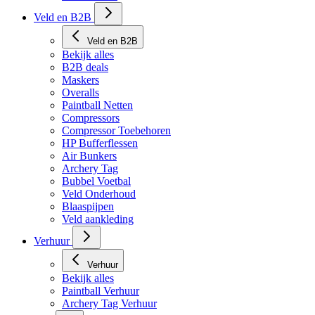
Veld en B2B
Veld en B2B
Bekijk alles
B2B deals
Maskers
Overalls
Paintball Netten
Compressors
Compressor Toebehoren
HP Bufferflessen
Air Bunkers
Archery Tag
Bubbel Voetbal
Veld Onderhoud
Blaaspijpen
Veld aankleding
Verhuur
Verhuur
Bekijk alles
Paintball Verhuur
Archery Tag Verhuur