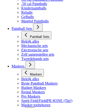
.50 cal Paintballs
Kinderpaintballs
Reballs
Gelballs
Magfed Paintballs
Paintball Sets
Paintball Sets
Bekijk alles
Mechanische sets
Electronische sets
Zelf samenstellen sets
Tweedehands sets
Maskers
Maskers
Bekijk alles
Beste Paintball Maskers
Budget Maskers
Rental Maskers
Pro Maskers
Spirit Field/FieldPB #ONE (Tip!)
Masker toebehoren