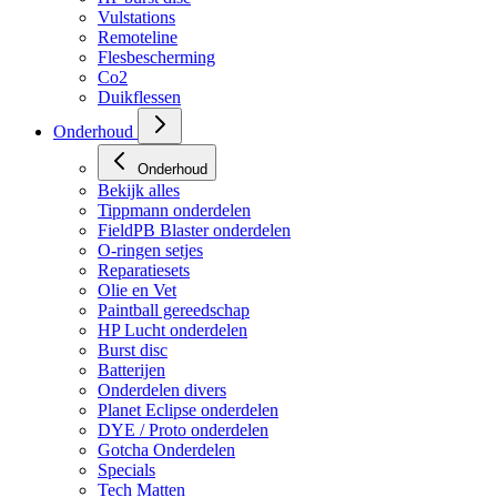
Vulstations
Remoteline
Flesbescherming
Co2
Duikflessen
Onderhoud
Onderhoud
Bekijk alles
Tippmann onderdelen
FieldPB Blaster onderdelen
O-ringen setjes
Reparatiesets
Olie en Vet
Paintball gereedschap
HP Lucht onderdelen
Burst disc
Batterijen
Onderdelen divers
Planet Eclipse onderdelen
DYE / Proto onderdelen
Gotcha Onderdelen
Specials
Tech Matten