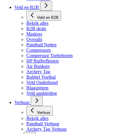
Veld en B2B
Veld en B2B
Bekijk alles
B2B deals
Maskers
Overalls
Paintball Netten
Compressors
Compressor Toebehoren
HP Bufferflessen
Air Bunkers
Archery Tag
Bubbel Voetbal
Veld Onderhoud
Blaaspijpen
Veld aankleding
Verhuur
Verhuur
Bekijk alles
Paintball Verhuur
Archery Tag Verhuur