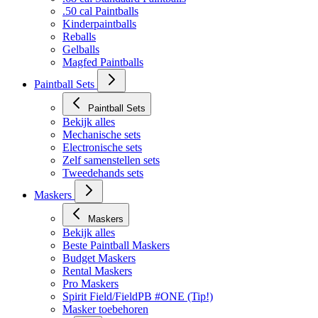
.50 cal Paintballs
Kinderpaintballs
Reballs
Gelballs
Magfed Paintballs
Paintball Sets
Paintball Sets
Bekijk alles
Mechanische sets
Electronische sets
Zelf samenstellen sets
Tweedehands sets
Maskers
Maskers
Bekijk alles
Beste Paintball Maskers
Budget Maskers
Rental Maskers
Pro Maskers
Spirit Field/FieldPB #ONE (Tip!)
Masker toebehoren