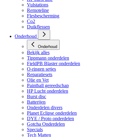
Vulstations
Remoteline
Flesbescherming
Co2
Duikflessen
Onderhoud
Onderhoud
Bekijk alles
Tippmann onderdelen
FieldPB Blaster onderdelen
O-ringen setjes
Reparatiesets
Olie en Vet
Paintball gereedschap
HP Lucht onderdelen
Burst disc
Batterijen
Onderdelen divers
Planet Eclipse onderdelen
DYE / Proto onderdelen
Gotcha Onderdelen
Specials
Tech Matten