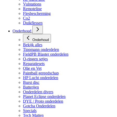
Vulstations
Remoteline
Flesbescherming
Co2
Duikflessen
Onderhoud
Onderhoud
Bekijk alles
Tippmann onderdelen
FieldPB Blaster onderdelen
O-ringen setjes
Reparatiesets
Olie en Vet
Paintball gereedschap
HP Lucht onderdelen
Burst disc
Batterijen
Onderdelen divers
Planet Eclipse onderdelen
DYE / Proto onderdelen
Gotcha Onderdelen
Specials
Tech Matten