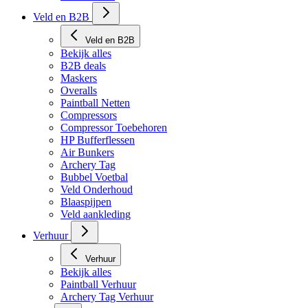
Veld en B2B
Veld en B2B
Bekijk alles
B2B deals
Maskers
Overalls
Paintball Netten
Compressors
Compressor Toebehoren
HP Bufferflessen
Air Bunkers
Archery Tag
Bubbel Voetbal
Veld Onderhoud
Blaaspijpen
Veld aankleding
Verhuur
Verhuur
Bekijk alles
Paintball Verhuur
Archery Tag Verhuur