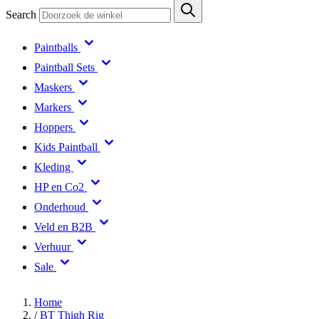
Search
Paintballs
Paintball Sets
Maskers
Markers
Hoppers
Kids Paintball
Kleding
HP en Co2
Onderhoud
Veld en B2B
Verhuur
Sale
Home
/
BT Thigh Rig