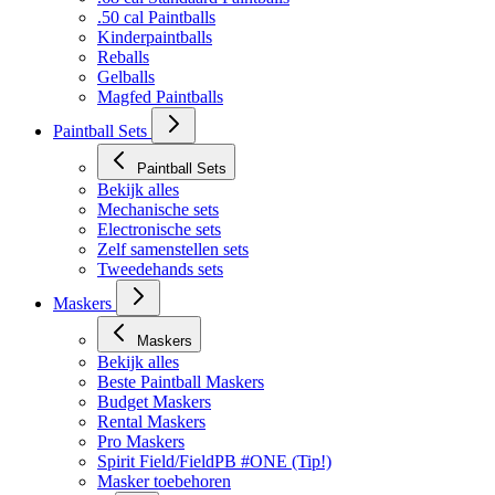
.50 cal Paintballs
Kinderpaintballs
Reballs
Gelballs
Magfed Paintballs
Paintball Sets
Paintball Sets
Bekijk alles
Mechanische sets
Electronische sets
Zelf samenstellen sets
Tweedehands sets
Maskers
Maskers
Bekijk alles
Beste Paintball Maskers
Budget Maskers
Rental Maskers
Pro Maskers
Spirit Field/FieldPB #ONE (Tip!)
Masker toebehoren