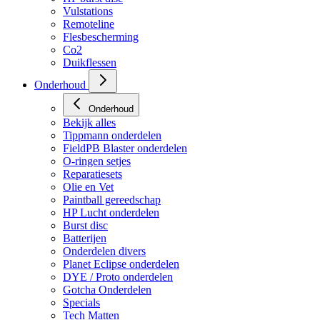
Vulstations
Remoteline
Flesbescherming
Co2
Duikflessen
Onderhoud
Onderhoud
Bekijk alles
Tippmann onderdelen
FieldPB Blaster onderdelen
O-ringen setjes
Reparatiesets
Olie en Vet
Paintball gereedschap
HP Lucht onderdelen
Burst disc
Batterijen
Onderdelen divers
Planet Eclipse onderdelen
DYE / Proto onderdelen
Gotcha Onderdelen
Specials
Tech Matten