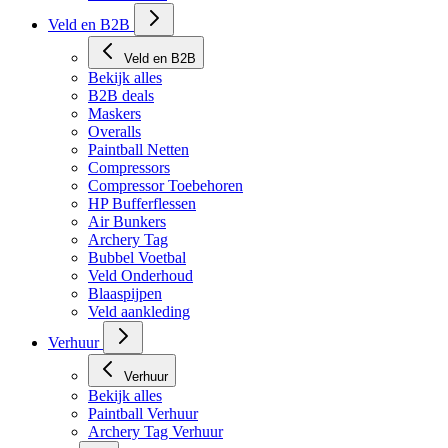
Veld en B2B
Veld en B2B
Bekijk alles
B2B deals
Maskers
Overalls
Paintball Netten
Compressors
Compressor Toebehoren
HP Bufferflessen
Air Bunkers
Archery Tag
Bubbel Voetbal
Veld Onderhoud
Blaaspijpen
Veld aankleding
Verhuur
Verhuur
Bekijk alles
Paintball Verhuur
Archery Tag Verhuur