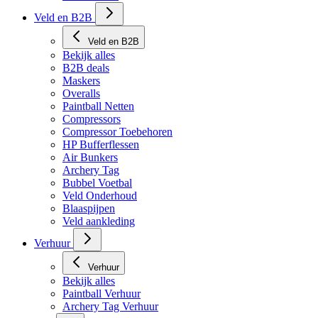
Tech Matten
Veld en B2B
Veld en B2B
Bekijk alles
B2B deals
Maskers
Overalls
Paintball Netten
Compressors
Compressor Toebehoren
HP Bufferflessen
Air Bunkers
Archery Tag
Bubbel Voetbal
Veld Onderhoud
Blaaspijpen
Veld aankleding
Verhuur
Verhuur
Bekijk alles
Paintball Verhuur