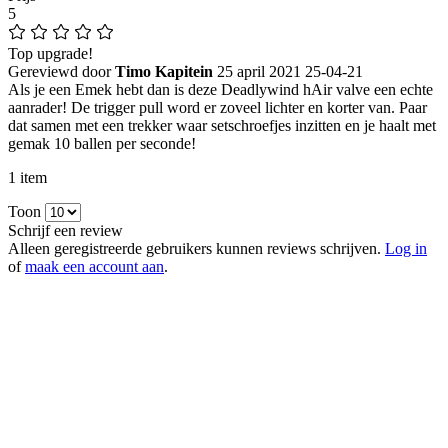
Prijs
5
Top upgrade!
Gereviewd door
Timo Kapitein
25 april 2021
25-04-21
Als je een Emek hebt dan is deze Deadlywind hAir valve een echte
aanrader! De trigger pull word er zoveel lichter en korter van. Paar
dat samen met een trekker waar setschroefjes inzitten en je haalt met
gemak 10 ballen per seconde!
1 item
Toon
Schrijf een review
Alleen geregistreerde gebruikers kunnen reviews schrijven.
Log in
of
maak een account aan
.