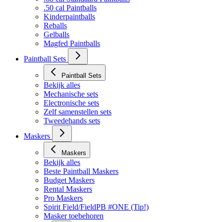
Bekijk alles
.68 cal Standaard Paintballs
.50 cal Paintballs
Kinderpaintballs
Reballs
Gelballs
Magfed Paintballs
Paintball Sets
Paintball Sets
Bekijk alles
Mechanische sets
Electronische sets
Zelf samenstellen sets
Tweedehands sets
Maskers
Maskers
Bekijk alles
Beste Paintball Maskers
Budget Maskers
Rental Maskers
Pro Maskers
Spirit Field/FieldPB #ONE (Tip!)