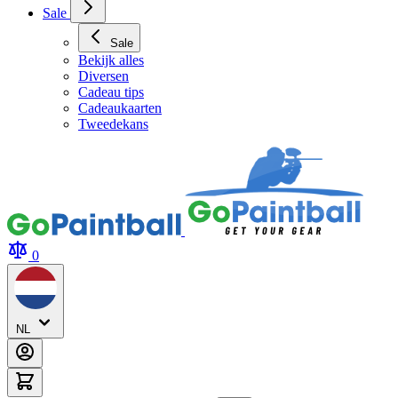
Archery Tag Verhuur
Sale
Sale
Bekijk alles
Diversen
Cadeau tips
Cadeaukaarten
Tweedekans
0
NL