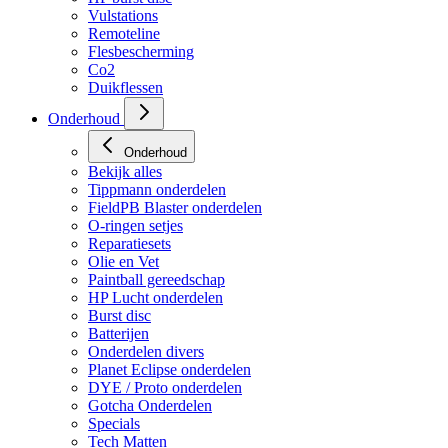
HP regulators
HP burst disc
Vulstations
Remoteline
Flesbescherming
Co2
Duikflessen
Onderhoud
Onderhoud
Bekijk alles
Tippmann onderdelen
FieldPB Blaster onderdelen
O-ringen setjes
Reparatiesets
Olie en Vet
Paintball gereedschap
HP Lucht onderdelen
Burst disc
Batterijen
Onderdelen divers
Planet Eclipse onderdelen
DYE / Proto onderdelen
Gotcha Onderdelen
Specials