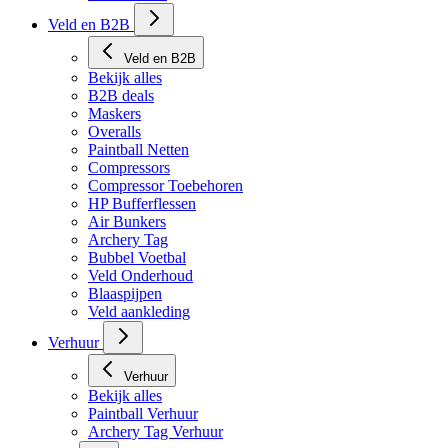
Veld en B2B
Veld en B2B
Bekijk alles
B2B deals
Maskers
Overalls
Paintball Netten
Compressors
Compressor Toebehoren
HP Bufferflessen
Air Bunkers
Archery Tag
Bubbel Voetbal
Veld Onderhoud
Blaaspijpen
Veld aankleding
Verhuur
Verhuur
Bekijk alles
Paintball Verhuur
Archery Tag Verhuur