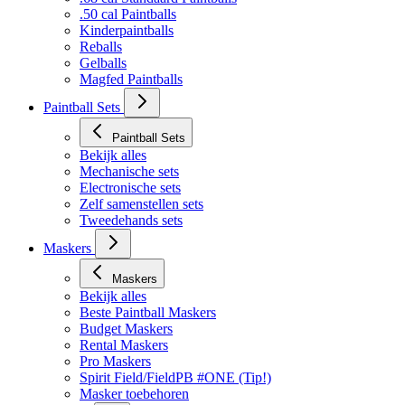
.50 cal Paintballs
Kinderpaintballs
Reballs
Gelballs
Magfed Paintballs
Paintball Sets
Paintball Sets
Bekijk alles
Mechanische sets
Electronische sets
Zelf samenstellen sets
Tweedehands sets
Maskers
Maskers
Bekijk alles
Beste Paintball Maskers
Budget Maskers
Rental Maskers
Pro Maskers
Spirit Field/FieldPB #ONE (Tip!)
Masker toebehoren