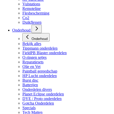
Vulstations
Remoteline
Flesbescherming
Co2
Duikflessen
Onderhoud
Onderhoud
Bekijk alles
Tippmann onderdelen
FieldPB Blaster onderdelen
O-ringen setjes
Reparatiesets
Olie en Vet
Paintball gereedschap
HP Lucht onderdelen
Burst disc
Batterijen
Onderdelen divers
Planet Eclipse onderdelen
DYE / Proto onderdelen
Gotcha Onderdelen
Specials
Tech Matten