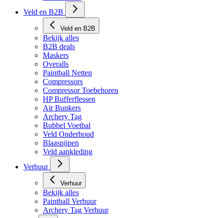
Veld en B2B
Veld en B2B
Bekijk alles
B2B deals
Maskers
Overalls
Paintball Netten
Compressors
Compressor Toebehoren
HP Bufferflessen
Air Bunkers
Archery Tag
Bubbel Voetbal
Veld Onderhoud
Blaaspijpen
Veld aankleding
Verhuur
Verhuur
Bekijk alles
Paintball Verhuur
Archery Tag Verhuur