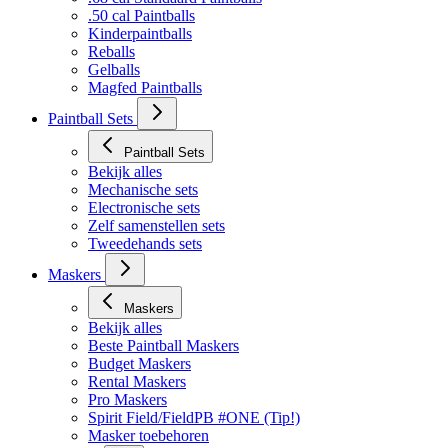
.50 cal Paintballs
Kinderpaintballs
Reballs
Gelballs
Magfed Paintballs
Paintball Sets
Paintball Sets
Bekijk alles
Mechanische sets
Electronische sets
Zelf samenstellen sets
Tweedehands sets
Maskers
Maskers
Bekijk alles
Beste Paintball Maskers
Budget Maskers
Rental Maskers
Pro Maskers
Spirit Field/FieldPB #ONE (Tip!)
Masker toebehoren