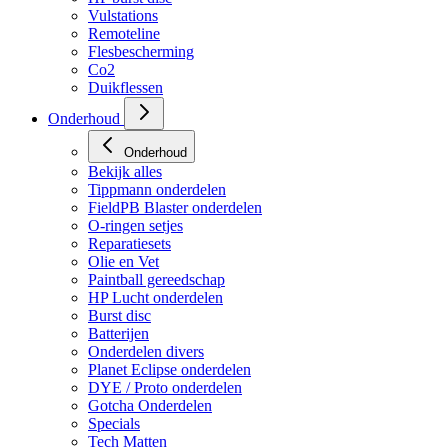
Vulstations
Remoteline
Flesbescherming
Co2
Duikflessen
Onderhoud
Onderhoud
Bekijk alles
Tippmann onderdelen
FieldPB Blaster onderdelen
O-ringen setjes
Reparatiesets
Olie en Vet
Paintball gereedschap
HP Lucht onderdelen
Burst disc
Batterijen
Onderdelen divers
Planet Eclipse onderdelen
DYE / Proto onderdelen
Gotcha Onderdelen
Specials
Tech Matten