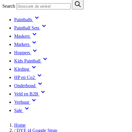
Search
Paintballs
Paintball Sets
Maskers
Markers
Hoppers
Kids Paintball
Kleding
HP en Co2
Onderhoud
Veld en B2B
Verhuur
Sale
Home
/
DYE i4 Goggle Strap