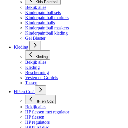
Kids Paintball
Bekijk alles
Kinderpaintball sets
Kinderpaintball markers
Kinderpaintballs
Kinderpaintball maskers
Kinderpaintball kleding
Gel Blaster
Kleding
Kleding
Bekijk alles
Kleding
Bescherming
Vesten en Gordels
Tassen
HP en Co2
HP en Co2
Bekijk alles
HP flessen met regulator
HP flessen
HP regulators
HP burst disc