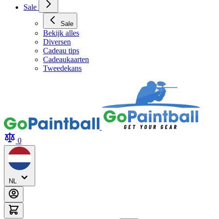
Sale
Sale
Bekijk alles
Diversen
Cadeau tips
Cadeaukaarten
Tweedekans
0
NL