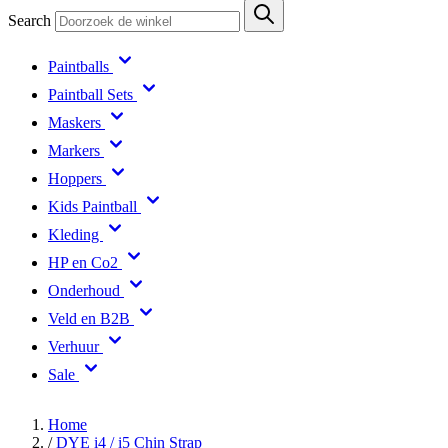
Search
Paintballs
Paintball Sets
Maskers
Markers
Hoppers
Kids Paintball
Kleding
HP en Co2
Onderhoud
Veld en B2B
Verhuur
Sale
Home
/
DYE i4 / i5 Chin Strap