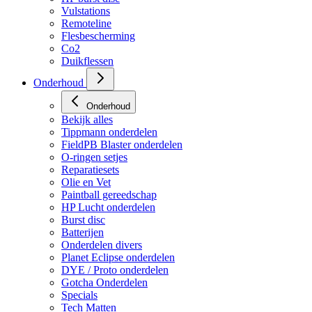
Vulstations
Remoteline
Flesbescherming
Co2
Duikflessen
Onderhoud
Onderhoud
Bekijk alles
Tippmann onderdelen
FieldPB Blaster onderdelen
O-ringen setjes
Reparatiesets
Olie en Vet
Paintball gereedschap
HP Lucht onderdelen
Burst disc
Batterijen
Onderdelen divers
Planet Eclipse onderdelen
DYE / Proto onderdelen
Gotcha Onderdelen
Specials
Tech Matten