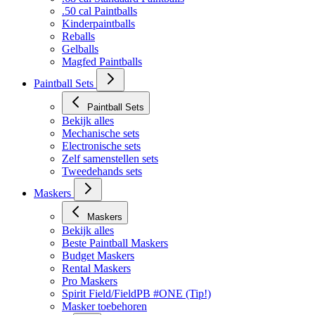
.50 cal Paintballs
Kinderpaintballs
Reballs
Gelballs
Magfed Paintballs
Paintball Sets
Paintball Sets
Bekijk alles
Mechanische sets
Electronische sets
Zelf samenstellen sets
Tweedehands sets
Maskers
Maskers
Bekijk alles
Beste Paintball Maskers
Budget Maskers
Rental Maskers
Pro Maskers
Spirit Field/FieldPB #ONE (Tip!)
Masker toebehoren