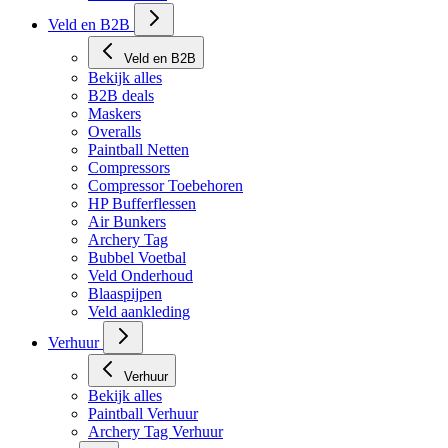
Veld en B2B
Veld en B2B
Bekijk alles
B2B deals
Maskers
Overalls
Paintball Netten
Compressors
Compressor Toebehoren
HP Bufferflessen
Air Bunkers
Archery Tag
Bubbel Voetbal
Veld Onderhoud
Blaaspijpen
Veld aankleding
Verhuur
Verhuur
Bekijk alles
Paintball Verhuur
Archery Tag Verhuur