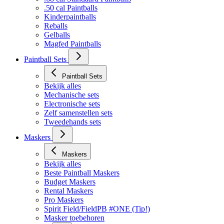
.50 cal Paintballs
Kinderpaintballs
Reballs
Gelballs
Magfed Paintballs
Paintball Sets
Paintball Sets
Bekijk alles
Mechanische sets
Electronische sets
Zelf samenstellen sets
Tweedehands sets
Maskers
Maskers
Bekijk alles
Beste Paintball Maskers
Budget Maskers
Rental Maskers
Pro Maskers
Spirit Field/FieldPB #ONE (Tip!)
Masker toebehoren