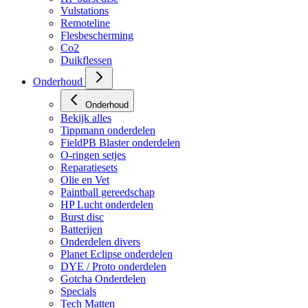
Vulstations
Remoteline
Flesbescherming
Co2
Duikflessen
Onderhoud
Onderhoud
Bekijk alles
Tippmann onderdelen
FieldPB Blaster onderdelen
O-ringen setjes
Reparatiesets
Olie en Vet
Paintball gereedschap
HP Lucht onderdelen
Burst disc
Batterijen
Onderdelen divers
Planet Eclipse onderdelen
DYE / Proto onderdelen
Gotcha Onderdelen
Specials
Tech Matten