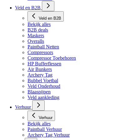
Veld en B2B
Veld en B2B
Bekijk alles
B2B deals
Maskers
Overalls
Paintball Netten
Compressors
Compressor Toebehoren
HP Bufferflessen
Air Bunkers
Archery Tag
Bubbel Voetbal
Veld Onderhoud
Blaaspijpen
Veld aankleding
Verhuur
Verhuur
Bekijk alles
Paintball Verhuur
Archery Tag Verhuur