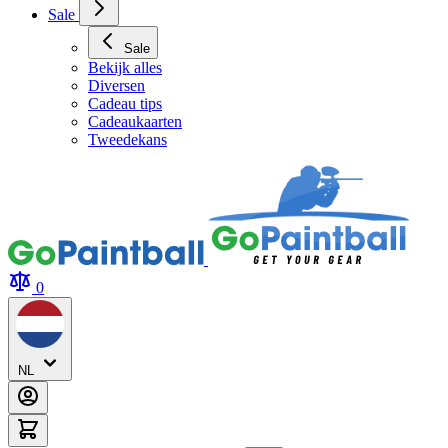
Archery Tag Verhuur
Sale
Sale
Bekijk alles
Diversen
Cadeau tips
Cadeaukaarten
Tweedekans
0
NL