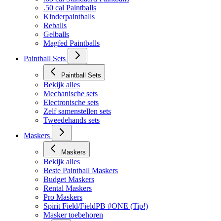
Bekijk alles
.68 cal Standaard Paintballs
.50 cal Paintballs
Kinderpaintballs
Reballs
Gelballs
Magfed Paintballs
Paintball Sets
Paintball Sets
Bekijk alles
Mechanische sets
Electronische sets
Zelf samenstellen sets
Tweedehands sets
Maskers
Maskers
Bekijk alles
Beste Paintball Maskers
Budget Maskers
Rental Maskers
Pro Maskers
Spirit Field/FieldPB #ONE (Tip!)