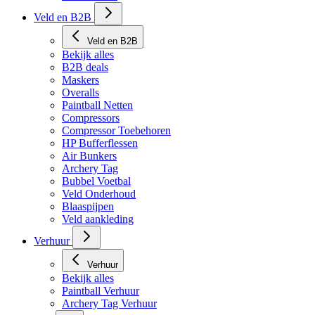
Tech Matten
Veld en B2B
Veld en B2B
Bekijk alles
B2B deals
Maskers
Overalls
Paintball Netten
Compressors
Compressor Toebehoren
HP Bufferflessen
Air Bunkers
Archery Tag
Bubbel Voetbal
Veld Onderhoud
Blaaspijpen
Veld aankleding
Verhuur
Verhuur
Bekijk alles
Paintball Verhuur