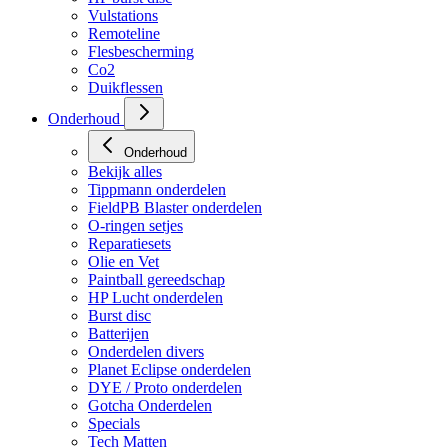
HP regulators
HP burst disc
Vulstations
Remoteline
Flesbescherming
Co2
Duikflessen
Onderhoud
Onderhoud
Bekijk alles
Tippmann onderdelen
FieldPB Blaster onderdelen
O-ringen setjes
Reparatiesets
Olie en Vet
Paintball gereedschap
HP Lucht onderdelen
Burst disc
Batterijen
Onderdelen divers
Planet Eclipse onderdelen
DYE / Proto onderdelen
Gotcha Onderdelen
Specials