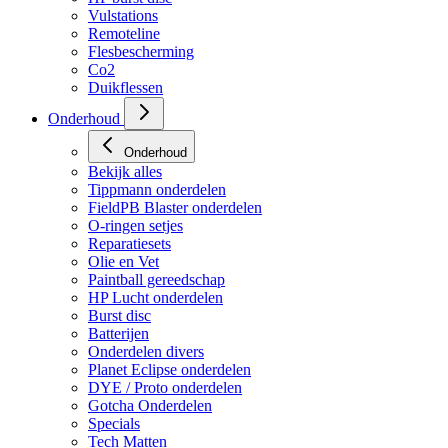
Vulstations
Remoteline
Flesbescherming
Co2
Duikflessen
Onderhoud
Onderhoud
Bekijk alles
Tippmann onderdelen
FieldPB Blaster onderdelen
O-ringen setjes
Reparatiesets
Olie en Vet
Paintball gereedschap
HP Lucht onderdelen
Burst disc
Batterijen
Onderdelen divers
Planet Eclipse onderdelen
DYE / Proto onderdelen
Gotcha Onderdelen
Specials
Tech Matten