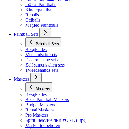
.50 cal Paintballs
Kinderpaintballs
Reballs
Gelballs
Magfed Paintballs
Paintball Sets
Paintball Sets
Bekijk alles
Mechanische sets
Electronische sets
Zelf samenstellen sets
Tweedehands sets
Maskers
Maskers
Bekijk alles
Beste Paintball Maskers
Budget Maskers
Rental Maskers
Pro Maskers
Spirit Field/FieldPB #ONE (Tip!)
Masker toebehoren