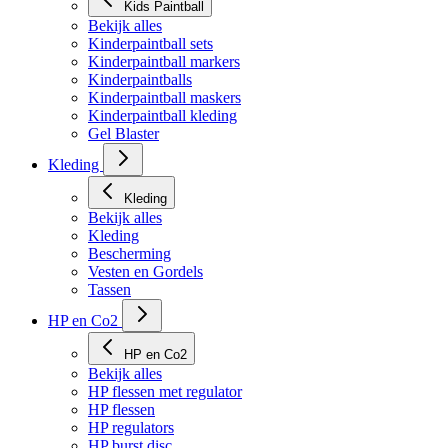
Kids Paintball
Bekijk alles
Kinderpaintball sets
Kinderpaintball markers
Kinderpaintballs
Kinderpaintball maskers
Kinderpaintball kleding
Gel Blaster
Kleding
Kleding
Bekijk alles
Kleding
Bescherming
Vesten en Gordels
Tassen
HP en Co2
HP en Co2
Bekijk alles
HP flessen met regulator
HP flessen
HP regulators
HP burst disc