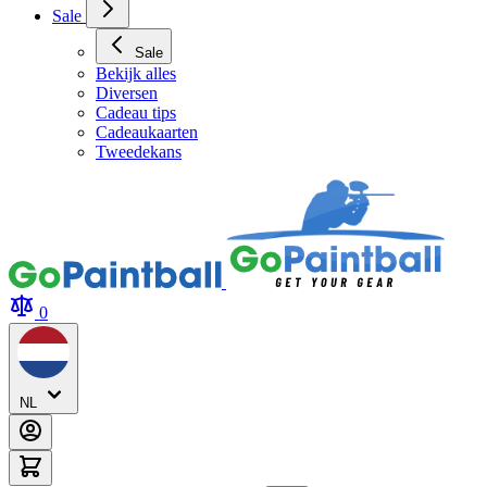
Sale
Sale
Bekijk alles
Diversen
Cadeau tips
Cadeaukaarten
Tweedekans
0
NL