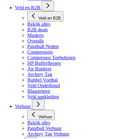
Veld en B2B
Veld en B2B
Bekijk alles
B2B deals
Maskers
Overalls
Paintball Netten
Compressors
Compressor Toebehoren
HP Bufferflessen
Air Bunkers
Archery Tag
Bubbel Voetbal
Veld Onderhoud
Blaaspijpen
Veld aankleding
Verhuur
Verhuur
Bekijk alles
Paintball Verhuur
Archery Tag Verhuur