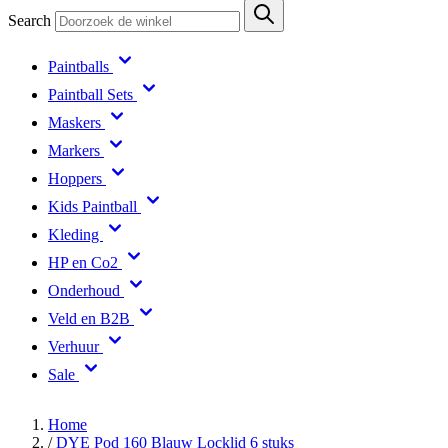
Search
Paintballs
Paintball Sets
Maskers
Markers
Hoppers
Kids Paintball
Kleding
HP en Co2
Onderhoud
Veld en B2B
Verhuur
Sale
Home
/
DYE Pod 160 Blauw Locklid 6 stuks