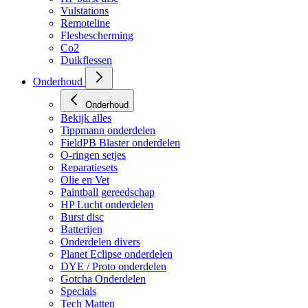
Vulstations
Remoteline
Flesbescherming
Co2
Duikflessen
Onderhoud
Onderhoud
Bekijk alles
Tippmann onderdelen
FieldPB Blaster onderdelen
O-ringen setjes
Reparatiesets
Olie en Vet
Paintball gereedschap
HP Lucht onderdelen
Burst disc
Batterijen
Onderdelen divers
Planet Eclipse onderdelen
DYE / Proto onderdelen
Gotcha Onderdelen
Specials
Tech Matten