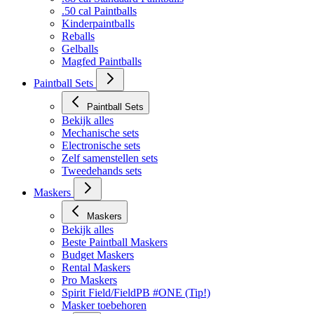
.50 cal Paintballs
Kinderpaintballs
Reballs
Gelballs
Magfed Paintballs
Paintball Sets
Paintball Sets
Bekijk alles
Mechanische sets
Electronische sets
Zelf samenstellen sets
Tweedehands sets
Maskers
Maskers
Bekijk alles
Beste Paintball Maskers
Budget Maskers
Rental Maskers
Pro Maskers
Spirit Field/FieldPB #ONE (Tip!)
Masker toebehoren