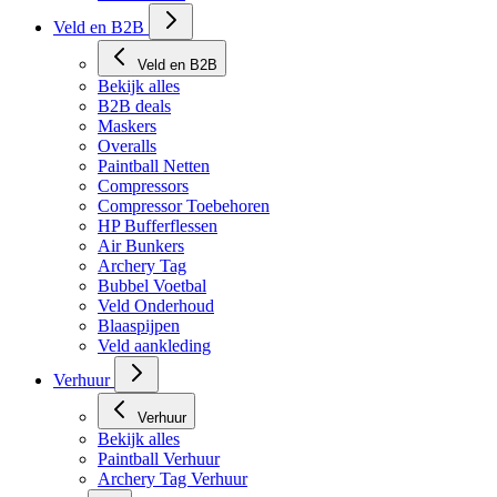
Veld en B2B
Veld en B2B
Bekijk alles
B2B deals
Maskers
Overalls
Paintball Netten
Compressors
Compressor Toebehoren
HP Bufferflessen
Air Bunkers
Archery Tag
Bubbel Voetbal
Veld Onderhoud
Blaaspijpen
Veld aankleding
Verhuur
Verhuur
Bekijk alles
Paintball Verhuur
Archery Tag Verhuur