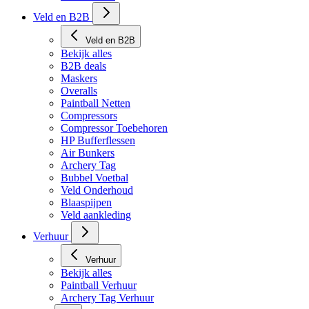
Veld en B2B
Veld en B2B
Bekijk alles
B2B deals
Maskers
Overalls
Paintball Netten
Compressors
Compressor Toebehoren
HP Bufferflessen
Air Bunkers
Archery Tag
Bubbel Voetbal
Veld Onderhoud
Blaaspijpen
Veld aankleding
Verhuur
Verhuur
Bekijk alles
Paintball Verhuur
Archery Tag Verhuur