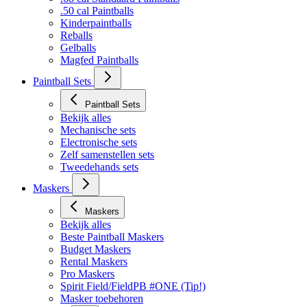
.50 cal Paintballs
Kinderpaintballs
Reballs
Gelballs
Magfed Paintballs
Paintball Sets
Paintball Sets
Bekijk alles
Mechanische sets
Electronische sets
Zelf samenstellen sets
Tweedehands sets
Maskers
Maskers
Bekijk alles
Beste Paintball Maskers
Budget Maskers
Rental Maskers
Pro Maskers
Spirit Field/FieldPB #ONE (Tip!)
Masker toebehoren