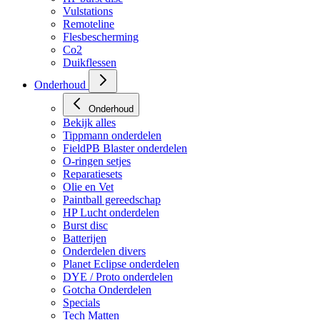
Vulstations
Remoteline
Flesbescherming
Co2
Duikflessen
Onderhoud
Onderhoud
Bekijk alles
Tippmann onderdelen
FieldPB Blaster onderdelen
O-ringen setjes
Reparatiesets
Olie en Vet
Paintball gereedschap
HP Lucht onderdelen
Burst disc
Batterijen
Onderdelen divers
Planet Eclipse onderdelen
DYE / Proto onderdelen
Gotcha Onderdelen
Specials
Tech Matten