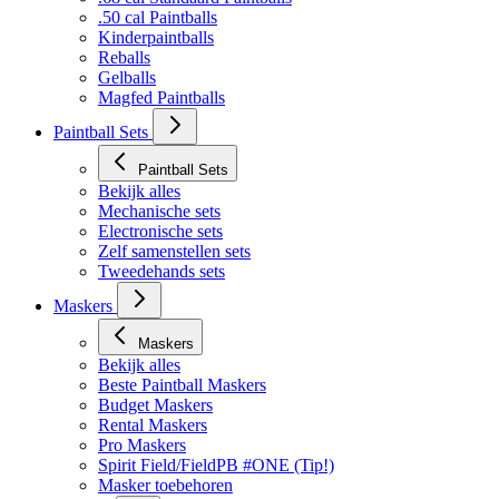
.50 cal Paintballs
Kinderpaintballs
Reballs
Gelballs
Magfed Paintballs
Paintball Sets
Paintball Sets
Bekijk alles
Mechanische sets
Electronische sets
Zelf samenstellen sets
Tweedehands sets
Maskers
Maskers
Bekijk alles
Beste Paintball Maskers
Budget Maskers
Rental Maskers
Pro Maskers
Spirit Field/FieldPB #ONE (Tip!)
Masker toebehoren