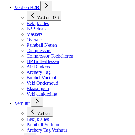
Veld en B2B
Veld en B2B
Bekijk alles
B2B deals
Maskers
Overalls
Paintball Netten
Compressors
Compressor Toebehoren
HP Bufferflessen
Air Bunkers
Archery Tag
Bubbel Voetbal
Veld Onderhoud
Blaaspijpen
Veld aankleding
Verhuur
Verhuur
Bekijk alles
Paintball Verhuur
Archery Tag Verhuur