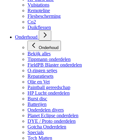
Vulstations
Remoteline
Flesbescherming
Co2
Duikflessen
Onderhoud
Onderhoud
Bekijk alles
Tippmann onderdelen
FieldPB Blaster onderdelen
O-ringen setjes
Reparatiesets
Olie en Vet
Paintball gereedschap
HP Lucht onderdelen
Burst disc
Batterijen
Onderdelen divers
Planet Eclipse onderdelen
DYE / Proto onderdelen
Gotcha Onderdelen
Specials
Tech Matten