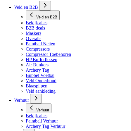
Tech Matten
Veld en B2B
Veld en B2B
Bekijk alles
B2B deals
Maskers
Overalls
Paintball Netten
Compressors
Compressor Toebehoren
HP Bufferflessen
Air Bunkers
Archery Tag
Bubbel Voetbal
Veld Onderhoud
Blaaspijpen
Veld aankleding
Verhuur
Verhuur
Bekijk alles
Paintball Verhuur