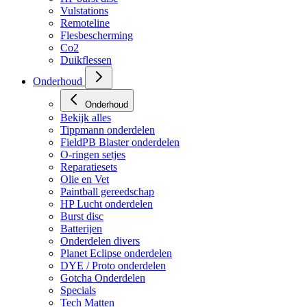
HP regulators
HP burst disc
Vulstations
Remoteline
Flesbescherming
Co2
Duikflessen
Onderhoud
Onderhoud
Bekijk alles
Tippmann onderdelen
FieldPB Blaster onderdelen
O-ringen setjes
Reparatiesets
Olie en Vet
Paintball gereedschap
HP Lucht onderdelen
Burst disc
Batterijen
Onderdelen divers
Planet Eclipse onderdelen
DYE / Proto onderdelen
Gotcha Onderdelen
Specials