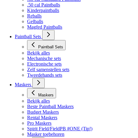
Bekijk alles
.68 cal Standaard Paintballs
.50 cal Paintballs
Kinderpaintballs
Reballs
Gelballs
Magfed Paintballs
Paintball Sets
Paintball Sets
Bekijk alles
Mechanische sets
Electronische sets
Zelf samenstellen sets
Tweedehands sets
Maskers
Maskers
Bekijk alles
Beste Paintball Maskers
Budget Maskers
Rental Maskers
Pro Maskers
Spirit Field/FieldPB #ONE (Tip!)