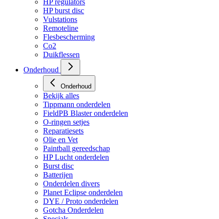
Vulstations
Remoteline
Flesbescherming
Co2
Duikflessen
Onderhoud
Onderhoud
Bekijk alles
Tippmann onderdelen
FieldPB Blaster onderdelen
O-ringen setjes
Reparatiesets
Olie en Vet
Paintball gereedschap
HP Lucht onderdelen
Burst disc
Batterijen
Onderdelen divers
Planet Eclipse onderdelen
DYE / Proto onderdelen
Gotcha Onderdelen
Specials
Tech Matten