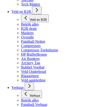
Veld en B2B
Veld en B2B
Bekijk alles
B2B deals
Maskers
Overalls
Paintball Netten
Compressors
Compressor Toebehoren
HP Bufferflessen
Air Bunkers
Archery Tag
Bubbel Voetbal
Veld Onderhoud
Blaaspijpen
Veld aankleding
Verhuur
Verhuur
Bekijk alles
Paintball Verhuur
Archery Tag Verhuur