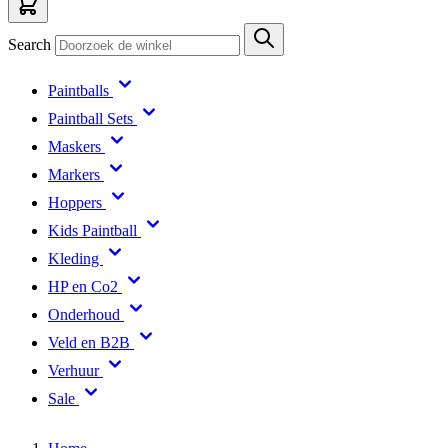
Search
Paintballs
Paintball Sets
Maskers
Markers
Hoppers
Kids Paintball
Kleding
HP en Co2
Onderhoud
Veld en B2B
Verhuur
Sale
Home
/
Empire EVS Groen Zwart