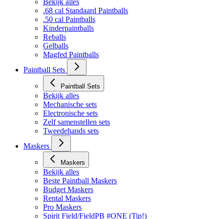
.50 cal Paintballs
Kinderpaintballs
Reballs
Gelballs
Magfed Paintballs
Paintball Sets
Paintball Sets
Bekijk alles
Mechanische sets
Electronische sets
Zelf samenstellen sets
Tweedehands sets
Maskers
Maskers
Bekijk alles
Beste Paintball Maskers
Budget Maskers
Rental Maskers
Pro Maskers
Spirit Field/FieldPB #ONE (Tip!)
Masker toebehoren