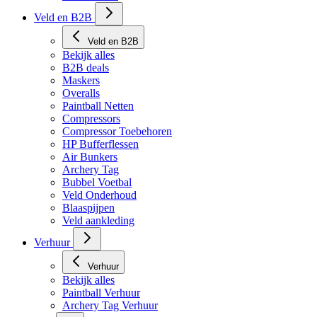
Tech Matten
Veld en B2B
Veld en B2B
Bekijk alles
B2B deals
Maskers
Overalls
Paintball Netten
Compressors
Compressor Toebehoren
HP Bufferflessen
Air Bunkers
Archery Tag
Bubbel Voetbal
Veld Onderhoud
Blaaspijpen
Veld aankleding
Verhuur
Verhuur
Bekijk alles
Paintball Verhuur