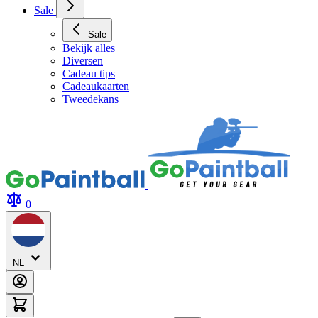
Archery Tag Verhuur
Sale
Sale
Bekijk alles
Diversen
Cadeau tips
Cadeaukaarten
Tweedekans
0
NL