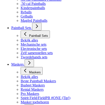
Bekijk alles
.68 cal Standaard Paintballs
.50 cal Paintballs
Kinderpaintballs
Reballs
Gelballs
Magfed Paintballs
Paintball Sets
Paintball Sets
Bekijk alles
Mechanische sets
Electronische sets
Zelf samenstellen sets
Tweedehands sets
Maskers
Maskers
Bekijk alles
Beste Paintball Maskers
Budget Maskers
Rental Maskers
Pro Maskers
Spirit Field/FieldPB #ONE (Tip!)