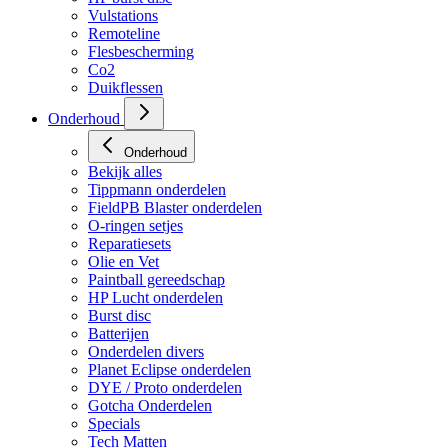
HP regulators
HP burst disc
Vulstations
Remoteline
Flesbescherming
Co2
Duikflessen
Onderhoud
Onderhoud
Bekijk alles
Tippmann onderdelen
FieldPB Blaster onderdelen
O-ringen setjes
Reparatiesets
Olie en Vet
Paintball gereedschap
HP Lucht onderdelen
Burst disc
Batterijen
Onderdelen divers
Planet Eclipse onderdelen
DYE / Proto onderdelen
Gotcha Onderdelen
Specials