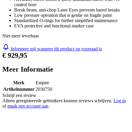
Quick, tool-free bolt removal for easy maintenance
Accurate, micro-honed 2-piece aluminum barrel with 7.5”
control bore
Break beam, anti-chop Laser Eyes prevents barrel breaks
Low pressure operation that is gentle on fragile paint
Standardized O-rings for further simplified maintenance
EVA protective and functional marker case
Niet meer leverbaar
Informeer mij wanneer dit product op voorraad is
€ 929,95
Meer Informatie
Merk
Empire
Artikelnummer
2030750
Schrijf een review
Alleen geregistreerde gebruikers kunnen reviews schrijven.
Log in
of
maak een account aan
.