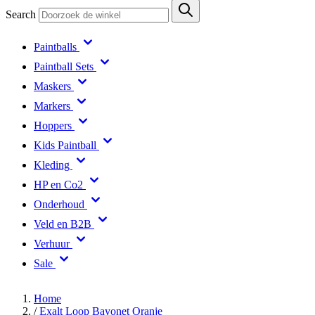
Search
Paintballs
Paintball Sets
Maskers
Markers
Hoppers
Kids Paintball
Kleding
HP en Co2
Onderhoud
Veld en B2B
Verhuur
Sale
Home
/
Exalt Loop Bayonet Oranje