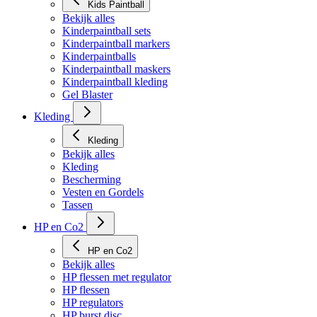
Kids Paintball
Bekijk alles
Kinderpaintball sets
Kinderpaintball markers
Kinderpaintballs
Kinderpaintball maskers
Kinderpaintball kleding
Gel Blaster
Kleding
Kleding
Bekijk alles
Kleding
Bescherming
Vesten en Gordels
Tassen
HP en Co2
HP en Co2
Bekijk alles
HP flessen met regulator
HP flessen
HP regulators
HP burst disc