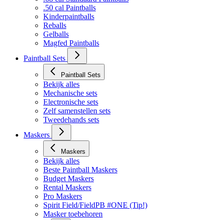
.50 cal Paintballs
Kinderpaintballs
Reballs
Gelballs
Magfed Paintballs
Paintball Sets
Paintball Sets
Bekijk alles
Mechanische sets
Electronische sets
Zelf samenstellen sets
Tweedehands sets
Maskers
Maskers
Bekijk alles
Beste Paintball Maskers
Budget Maskers
Rental Maskers
Pro Maskers
Spirit Field/FieldPB #ONE (Tip!)
Masker toebehoren