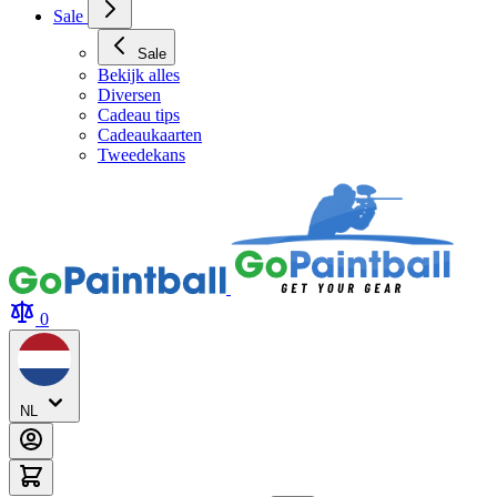
Sale
Sale
Bekijk alles
Diversen
Cadeau tips
Cadeaukaarten
Tweedekans
0
NL