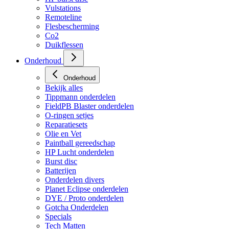
Vulstations
Remoteline
Flesbescherming
Co2
Duikflessen
Onderhoud
Onderhoud
Bekijk alles
Tippmann onderdelen
FieldPB Blaster onderdelen
O-ringen setjes
Reparatiesets
Olie en Vet
Paintball gereedschap
HP Lucht onderdelen
Burst disc
Batterijen
Onderdelen divers
Planet Eclipse onderdelen
DYE / Proto onderdelen
Gotcha Onderdelen
Specials
Tech Matten