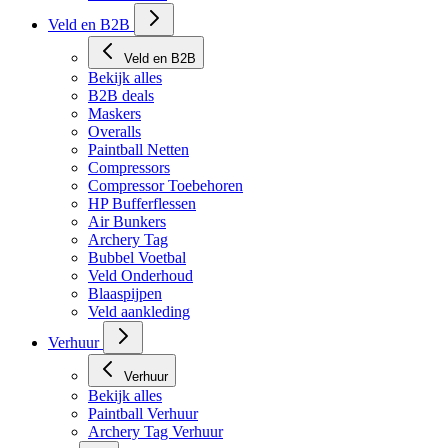
Veld en B2B
Veld en B2B
Bekijk alles
B2B deals
Maskers
Overalls
Paintball Netten
Compressors
Compressor Toebehoren
HP Bufferflessen
Air Bunkers
Archery Tag
Bubbel Voetbal
Veld Onderhoud
Blaaspijpen
Veld aankleding
Verhuur
Verhuur
Bekijk alles
Paintball Verhuur
Archery Tag Verhuur