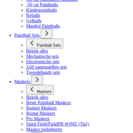
Bekijk alles
.68 cal Standaard Paintballs
.50 cal Paintballs
Kinderpaintballs
Reballs
Gelballs
Magfed Paintballs
Paintball Sets
Paintball Sets
Bekijk alles
Mechanische sets
Electronische sets
Zelf samenstellen sets
Tweedehands sets
Maskers
Maskers
Bekijk alles
Beste Paintball Maskers
Budget Maskers
Rental Maskers
Pro Maskers
Spirit Field/FieldPB #ONE (Tip!)