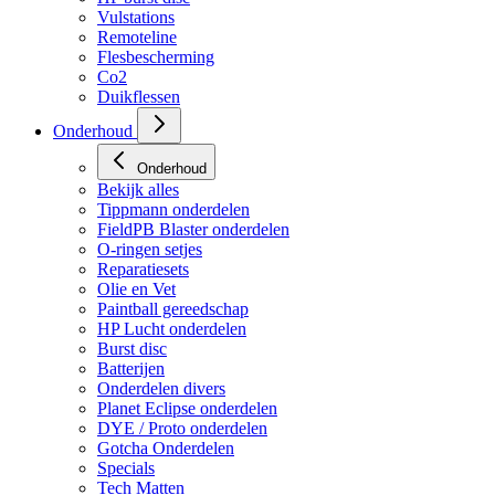
HP regulators
HP burst disc
Vulstations
Remoteline
Flesbescherming
Co2
Duikflessen
Onderhoud
Onderhoud
Bekijk alles
Tippmann onderdelen
FieldPB Blaster onderdelen
O-ringen setjes
Reparatiesets
Olie en Vet
Paintball gereedschap
HP Lucht onderdelen
Burst disc
Batterijen
Onderdelen divers
Planet Eclipse onderdelen
DYE / Proto onderdelen
Gotcha Onderdelen
Specials