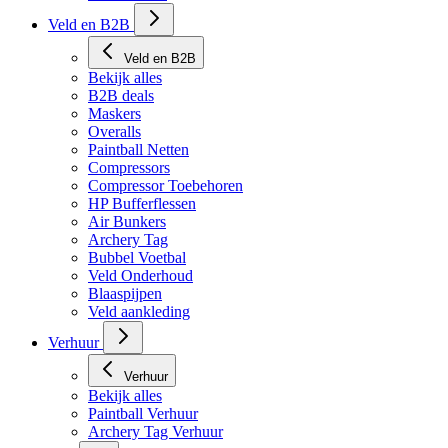
Tech Matten
Veld en B2B
Veld en B2B
Bekijk alles
B2B deals
Maskers
Overalls
Paintball Netten
Compressors
Compressor Toebehoren
HP Bufferflessen
Air Bunkers
Archery Tag
Bubbel Voetbal
Veld Onderhoud
Blaaspijpen
Veld aankleding
Verhuur
Verhuur
Bekijk alles
Paintball Verhuur