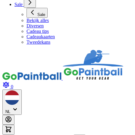
Archery Tag Verhuur
Sale
Sale
Bekijk alles
Diversen
Cadeau tips
Cadeaukaarten
Tweedekans
0
NL