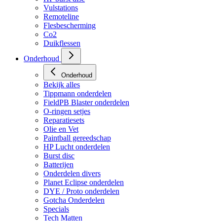
Vulstations
Remoteline
Flesbescherming
Co2
Duikflessen
Onderhoud
Onderhoud
Bekijk alles
Tippmann onderdelen
FieldPB Blaster onderdelen
O-ringen setjes
Reparatiesets
Olie en Vet
Paintball gereedschap
HP Lucht onderdelen
Burst disc
Batterijen
Onderdelen divers
Planet Eclipse onderdelen
DYE / Proto onderdelen
Gotcha Onderdelen
Specials
Tech Matten