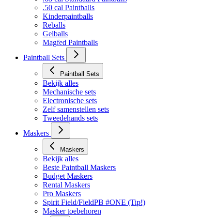
.50 cal Paintballs
Kinderpaintballs
Reballs
Gelballs
Magfed Paintballs
Paintball Sets
Paintball Sets
Bekijk alles
Mechanische sets
Electronische sets
Zelf samenstellen sets
Tweedehands sets
Maskers
Maskers
Bekijk alles
Beste Paintball Maskers
Budget Maskers
Rental Maskers
Pro Maskers
Spirit Field/FieldPB #ONE (Tip!)
Masker toebehoren