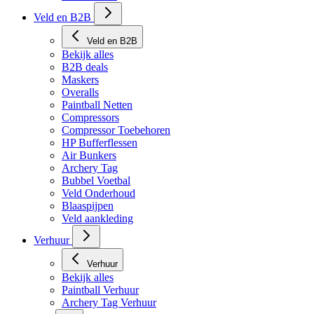
Veld en B2B
Veld en B2B
Bekijk alles
B2B deals
Maskers
Overalls
Paintball Netten
Compressors
Compressor Toebehoren
HP Bufferflessen
Air Bunkers
Archery Tag
Bubbel Voetbal
Veld Onderhoud
Blaaspijpen
Veld aankleding
Verhuur
Verhuur
Bekijk alles
Paintball Verhuur
Archery Tag Verhuur