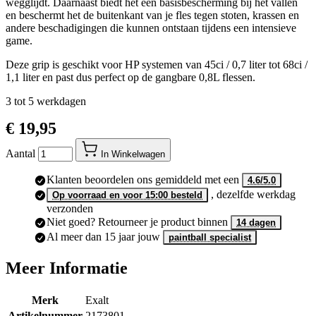
wegglijdt. Daarnaast biedt het een basisbescherming bij het vallen
en beschermt het de buitenkant van je fles tegen stoten, krassen en
andere beschadigingen die kunnen ontstaan tijdens een intensieve
game.
Deze grip is geschikt voor HP systemen van 45ci / 0,7 liter tot 68ci /
1,1 liter en past dus perfect op de gangbare 0,8L flessen.
3 tot 5 werkdagen
€ 19,95
Aantal
In Winkelwagen
Klanten beoordelen ons gemiddeld met een
4.6/5.0
, dezelfde werkdag
Op voorraad en voor 15:00 besteld
verzonden
Niet goed? Retourneer je product binnen
14 dagen
Al meer dan 15 jaar jouw
paintball specialist
Meer Informatie
Merk
Exalt
Artikelnummer
2173801