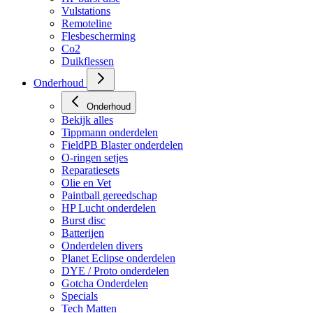
Vulstations
Remoteline
Flesbescherming
Co2
Duikflessen
Onderhoud
Onderhoud
Bekijk alles
Tippmann onderdelen
FieldPB Blaster onderdelen
O-ringen setjes
Reparatiesets
Olie en Vet
Paintball gereedschap
HP Lucht onderdelen
Burst disc
Batterijen
Onderdelen divers
Planet Eclipse onderdelen
DYE / Proto onderdelen
Gotcha Onderdelen
Specials
Tech Matten