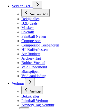
Veld en B2B
Veld en B2B
Bekijk alles
B2B deals
Maskers
Overalls
Paintball Netten
Compressors
Compressor Toebehoren
HP Bufferflessen
Air Bunkers
Archery Tag
Bubbel Voetbal
Veld Onderhoud
Blaaspijpen
Veld aankleding
Verhuur
Verhuur
Bekijk alles
Paintball Verhuur
Archery Tag Verhuur