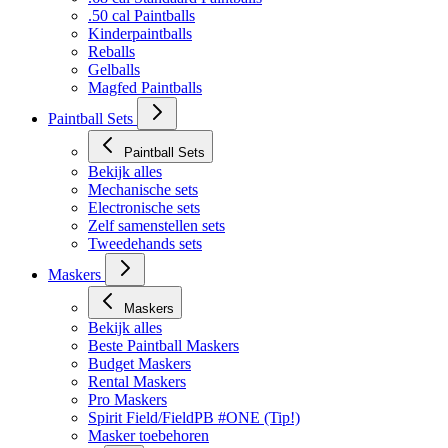
.50 cal Paintballs
Kinderpaintballs
Reballs
Gelballs
Magfed Paintballs
Paintball Sets
Paintball Sets
Bekijk alles
Mechanische sets
Electronische sets
Zelf samenstellen sets
Tweedehands sets
Maskers
Maskers
Bekijk alles
Beste Paintball Maskers
Budget Maskers
Rental Maskers
Pro Maskers
Spirit Field/FieldPB #ONE (Tip!)
Masker toebehoren