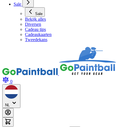
Archery Tag Verhuur
Sale
Sale
Bekijk alles
Diversen
Cadeau tips
Cadeaukaarten
Tweedekans
0
NL