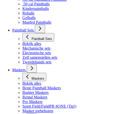
Bekijk alles
.68 cal Standaard Paintballs
.50 cal Paintballs
Kinderpaintballs
Reballs
Gelballs
Magfed Paintballs
Paintball Sets
Paintball Sets
Bekijk alles
Mechanische sets
Electronische sets
Zelf samenstellen sets
Tweedehands sets
Maskers
Maskers
Bekijk alles
Beste Paintball Maskers
Budget Maskers
Rental Maskers
Pro Maskers
Spirit Field/FieldPB #ONE (Tip!)