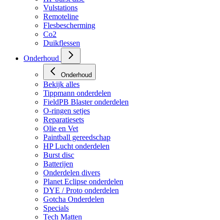
HP regulators
HP burst disc
Vulstations
Remoteline
Flesbescherming
Co2
Duikflessen
Onderhoud
Onderhoud
Bekijk alles
Tippmann onderdelen
FieldPB Blaster onderdelen
O-ringen setjes
Reparatiesets
Olie en Vet
Paintball gereedschap
HP Lucht onderdelen
Burst disc
Batterijen
Onderdelen divers
Planet Eclipse onderdelen
DYE / Proto onderdelen
Gotcha Onderdelen
Specials