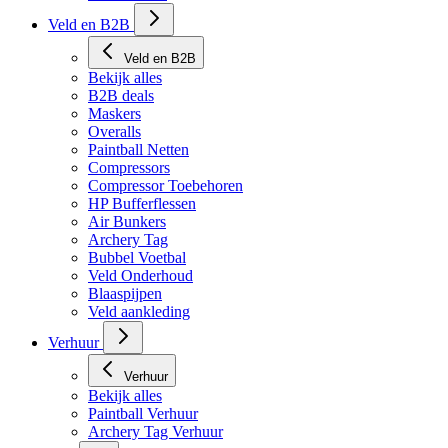
Tech Matten
Veld en B2B
Veld en B2B
Bekijk alles
B2B deals
Maskers
Overalls
Paintball Netten
Compressors
Compressor Toebehoren
HP Bufferflessen
Air Bunkers
Archery Tag
Bubbel Voetbal
Veld Onderhoud
Blaaspijpen
Veld aankleding
Verhuur
Verhuur
Bekijk alles
Paintball Verhuur