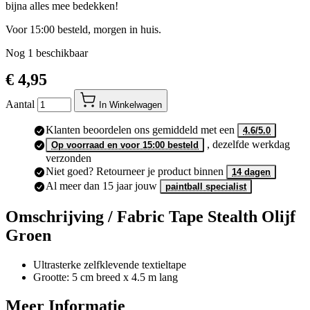
bedekken. Verrekijkers, messen, bidons, zaklampen – je kunt er
bijna alles mee bedekken!
Voor 15:00 besteld, morgen in huis.
Nog
1
beschikbaar
€ 4,95
Aantal
In Winkelwagen
Klanten beoordelen ons gemiddeld met een
4.6/5.0
, dezelfde werkdag
Op voorraad en voor 15:00 besteld
verzonden
Niet goed? Retourneer je product binnen
14 dagen
Al meer dan 15 jaar jouw
paintball specialist
Omschrijving /
Fabric Tape Stealth Olijf
Groen
Ultrasterke zelfklevende textieltape
Grootte: 5 cm breed x 4.5 m lang