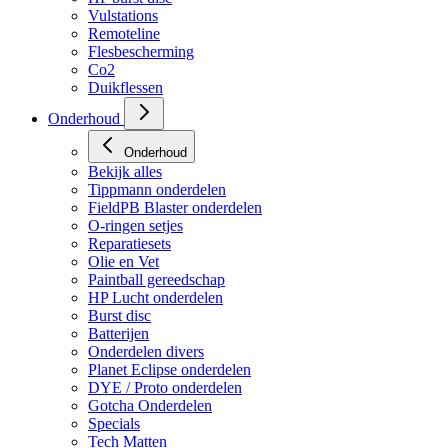
Vulstations
Remoteline
Flesbescherming
Co2
Duikflessen
Onderhoud
Onderhoud
Bekijk alles
Tippmann onderdelen
FieldPB Blaster onderdelen
O-ringen setjes
Reparatiesets
Olie en Vet
Paintball gereedschap
HP Lucht onderdelen
Burst disc
Batterijen
Onderdelen divers
Planet Eclipse onderdelen
DYE / Proto onderdelen
Gotcha Onderdelen
Specials
Tech Matten