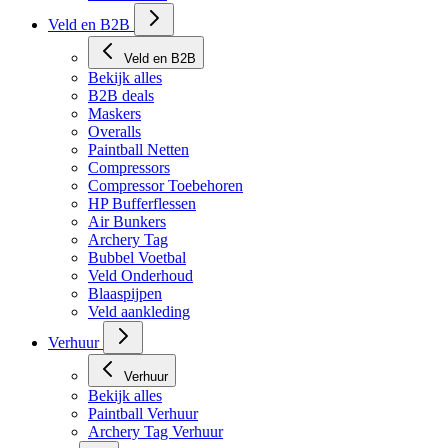
Veld en B2B
Veld en B2B
Bekijk alles
B2B deals
Maskers
Overalls
Paintball Netten
Compressors
Compressor Toebehoren
HP Bufferflessen
Air Bunkers
Archery Tag
Bubbel Voetbal
Veld Onderhoud
Blaaspijpen
Veld aankleding
Verhuur
Verhuur
Bekijk alles
Paintball Verhuur
Archery Tag Verhuur