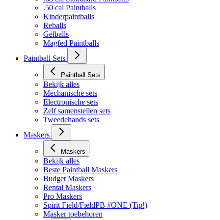
.50 cal Paintballs
Kinderpaintballs
Reballs
Gelballs
Magfed Paintballs
Paintball Sets
Paintball Sets
Bekijk alles
Mechanische sets
Electronische sets
Zelf samenstellen sets
Tweedehands sets
Maskers
Maskers
Bekijk alles
Beste Paintball Maskers
Budget Maskers
Rental Maskers
Pro Maskers
Spirit Field/FieldPB #ONE (Tip!)
Masker toebehoren