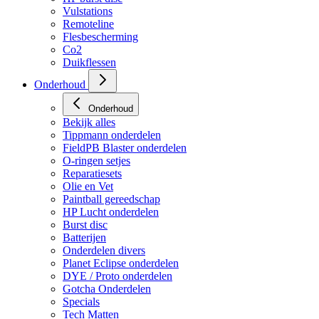
HP regulators
HP burst disc
Vulstations
Remoteline
Flesbescherming
Co2
Duikflessen
Onderhoud
Onderhoud
Bekijk alles
Tippmann onderdelen
FieldPB Blaster onderdelen
O-ringen setjes
Reparatiesets
Olie en Vet
Paintball gereedschap
HP Lucht onderdelen
Burst disc
Batterijen
Onderdelen divers
Planet Eclipse onderdelen
DYE / Proto onderdelen
Gotcha Onderdelen
Specials