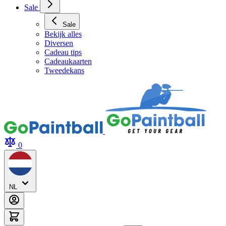
Archery Tag Verhuur
Sale
Sale
Bekijk alles
Diversen
Cadeau tips
Cadeaukaarten
Tweedekans
0
NL