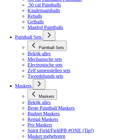
Bekijk alles
.68 cal Standaard Paintballs
.50 cal Paintballs
Kinderpaintballs
Reballs
Gelballs
Magfed Paintballs
Paintball Sets
Paintball Sets
Bekijk alles
Mechanische sets
Electronische sets
Zelf samenstellen sets
Tweedehands sets
Maskers
Maskers
Bekijk alles
Beste Paintball Maskers
Budget Maskers
Rental Maskers
Pro Maskers
Spirit Field/FieldPB #ONE (Tip!)