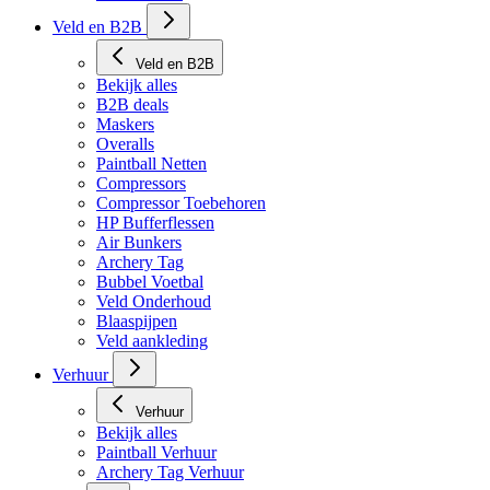
Tech Matten
Veld en B2B
Veld en B2B
Bekijk alles
B2B deals
Maskers
Overalls
Paintball Netten
Compressors
Compressor Toebehoren
HP Bufferflessen
Air Bunkers
Archery Tag
Bubbel Voetbal
Veld Onderhoud
Blaaspijpen
Veld aankleding
Verhuur
Verhuur
Bekijk alles
Paintball Verhuur