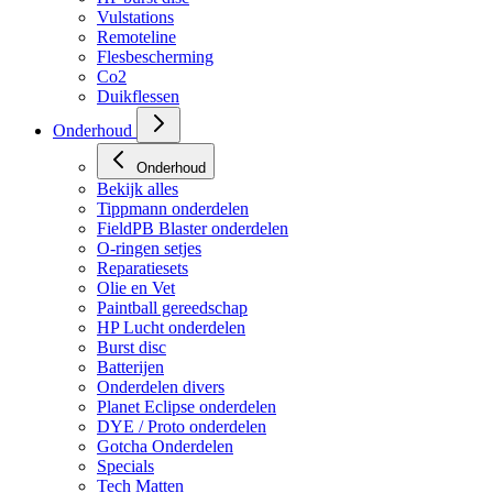
HP regulators
HP burst disc
Vulstations
Remoteline
Flesbescherming
Co2
Duikflessen
Onderhoud
Onderhoud
Bekijk alles
Tippmann onderdelen
FieldPB Blaster onderdelen
O-ringen setjes
Reparatiesets
Olie en Vet
Paintball gereedschap
HP Lucht onderdelen
Burst disc
Batterijen
Onderdelen divers
Planet Eclipse onderdelen
DYE / Proto onderdelen
Gotcha Onderdelen
Specials