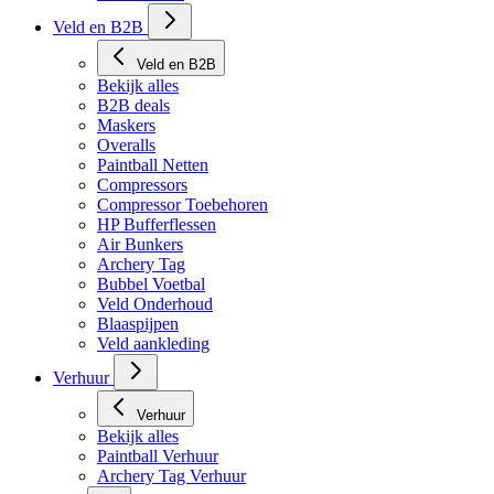
Tech Matten
Veld en B2B
Veld en B2B
Bekijk alles
B2B deals
Maskers
Overalls
Paintball Netten
Compressors
Compressor Toebehoren
HP Bufferflessen
Air Bunkers
Archery Tag
Bubbel Voetbal
Veld Onderhoud
Blaaspijpen
Veld aankleding
Verhuur
Verhuur
Bekijk alles
Paintball Verhuur