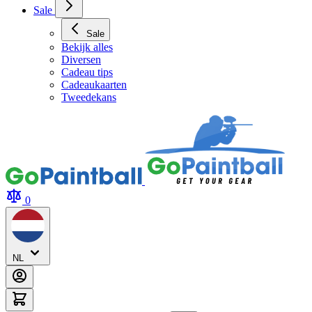
Archery Tag Verhuur
Sale
Sale
Bekijk alles
Diversen
Cadeau tips
Cadeaukaarten
Tweedekans
0
NL