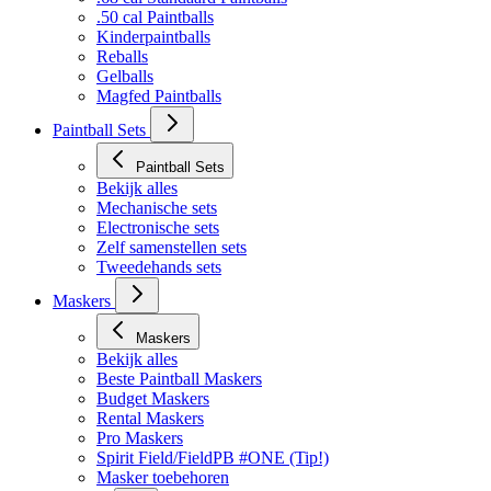
Bekijk alles
.68 cal Standaard Paintballs
.50 cal Paintballs
Kinderpaintballs
Reballs
Gelballs
Magfed Paintballs
Paintball Sets
Paintball Sets
Bekijk alles
Mechanische sets
Electronische sets
Zelf samenstellen sets
Tweedehands sets
Maskers
Maskers
Bekijk alles
Beste Paintball Maskers
Budget Maskers
Rental Maskers
Pro Maskers
Spirit Field/FieldPB #ONE (Tip!)