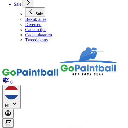
Archery Tag Verhuur
Sale
Sale
Bekijk alles
Diversen
Cadeau tips
Cadeaukaarten
Tweedekans
0
NL