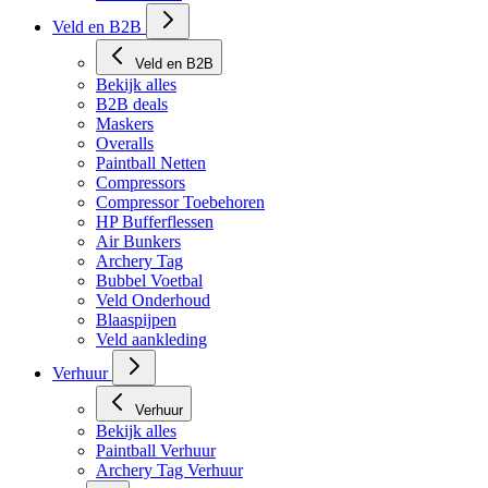
Tech Matten
Veld en B2B
Veld en B2B
Bekijk alles
B2B deals
Maskers
Overalls
Paintball Netten
Compressors
Compressor Toebehoren
HP Bufferflessen
Air Bunkers
Archery Tag
Bubbel Voetbal
Veld Onderhoud
Blaaspijpen
Veld aankleding
Verhuur
Verhuur
Bekijk alles
Paintball Verhuur