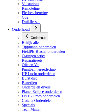
HP regulators
HP burst disc
Vulstations
Remoteline
Flesbescherming
Co2
Duikflessen
Onderhoud
Onderhoud
Bekijk alles
Tippmann onderdelen
FieldPB Blaster onderdelen
O-ringen setjes
Reparatiesets
Olie en Vet
Paintball gereedschap
HP Lucht onderdelen
Burst disc
Batterijen
Onderdelen divers
Planet Eclipse onderdelen
DYE / Proto onderdelen
Gotcha Onderdelen
Specials