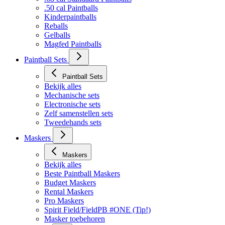
Bekijk alles
.68 cal Standaard Paintballs
.50 cal Paintballs
Kinderpaintballs
Reballs
Gelballs
Magfed Paintballs
Paintball Sets
Paintball Sets
Bekijk alles
Mechanische sets
Electronische sets
Zelf samenstellen sets
Tweedehands sets
Maskers
Maskers
Bekijk alles
Beste Paintball Maskers
Budget Maskers
Rental Maskers
Pro Maskers
Spirit Field/FieldPB #ONE (Tip!)