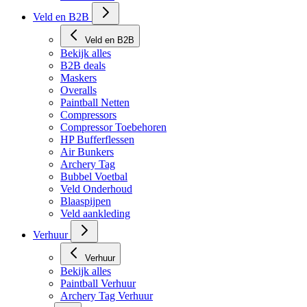
Tech Matten
Veld en B2B
Veld en B2B
Bekijk alles
B2B deals
Maskers
Overalls
Paintball Netten
Compressors
Compressor Toebehoren
HP Bufferflessen
Air Bunkers
Archery Tag
Bubbel Voetbal
Veld Onderhoud
Blaaspijpen
Veld aankleding
Verhuur
Verhuur
Bekijk alles
Paintball Verhuur