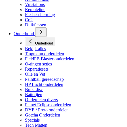
HP regulators
HP burst disc
Vulstations
Remoteline
Flesbescherming
Co2
Duikflessen
Onderhoud
Onderhoud
Bekijk alles
Tippmann onderdelen
FieldPB Blaster onderdelen
O-ringen setjes
Reparatiesets
Olie en Vet
Paintball gereedschap
HP Lucht onderdelen
Burst disc
Batterijen
Onderdelen divers
Planet Eclipse onderdelen
DYE / Proto onderdelen
Gotcha Onderdelen
Specials