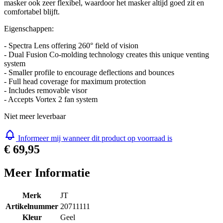
Maar ondanks dat het masker zeer sterk is dankzij dit frame is het
masker ook zeer flexibel, waardoor het masker altijd goed zit en
comfortabel blijft.
Eigenschappen:
- Spectra Lens offering 260° field of vision
- Dual Fusion Co-molding technology creates this unique venting
system
- Smaller profile to encourage deflections and bounces
- Full head coverage for maximum protection
- Includes removable visor
- Accepts Vortex 2 fan system
Niet meer leverbaar
Informeer mij wanneer dit product op voorraad is
€ 69,95
Meer Informatie
Merk
JT
Artikelnummer
20711111