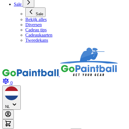
Archery Tag Verhuur
Sale
Sale
Bekijk alles
Diversen
Cadeau tips
Cadeaukaarten
Tweedekans
0
NL