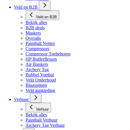
Tech Matten
Veld en B2B
Veld en B2B
Bekijk alles
B2B deals
Maskers
Overalls
Paintball Netten
Compressors
Compressor Toebehoren
HP Bufferflessen
Air Bunkers
Archery Tag
Bubbel Voetbal
Veld Onderhoud
Blaaspijpen
Veld aankleding
Verhuur
Verhuur
Bekijk alles
Paintball Verhuur