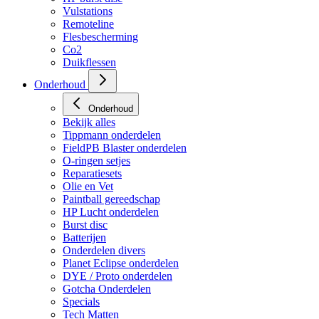
HP regulators
HP burst disc
Vulstations
Remoteline
Flesbescherming
Co2
Duikflessen
Onderhoud
Onderhoud
Bekijk alles
Tippmann onderdelen
FieldPB Blaster onderdelen
O-ringen setjes
Reparatiesets
Olie en Vet
Paintball gereedschap
HP Lucht onderdelen
Burst disc
Batterijen
Onderdelen divers
Planet Eclipse onderdelen
DYE / Proto onderdelen
Gotcha Onderdelen
Specials