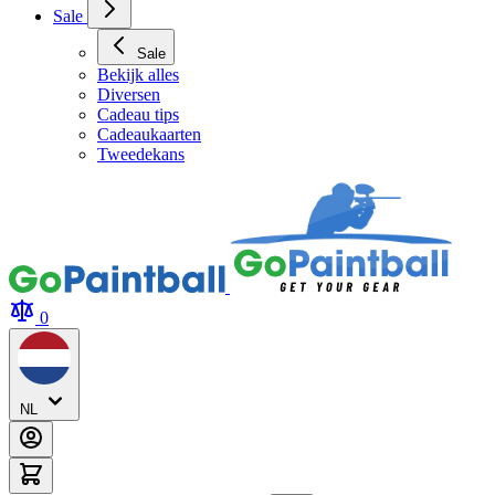
Archery Tag Verhuur
Sale
Sale
Bekijk alles
Diversen
Cadeau tips
Cadeaukaarten
Tweedekans
0
NL