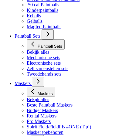
Bekijk alles
.68 cal Standaard Paintballs
.50 cal Paintballs
Kinderpaintballs
Reballs
Gelballs
Magfed Paintballs
Paintball Sets
Paintball Sets
Bekijk alles
Mechanische sets
Electronische sets
Zelf samenstellen sets
Tweedehands sets
Maskers
Maskers
Bekijk alles
Beste Paintball Maskers
Budget Maskers
Rental Maskers
Pro Maskers
Spirit Field/FieldPB #ONE (Tip!)