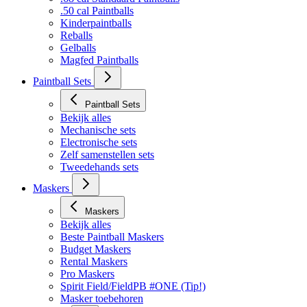
.50 cal Paintballs
Kinderpaintballs
Reballs
Gelballs
Magfed Paintballs
Paintball Sets
Paintball Sets
Bekijk alles
Mechanische sets
Electronische sets
Zelf samenstellen sets
Tweedehands sets
Maskers
Maskers
Bekijk alles
Beste Paintball Maskers
Budget Maskers
Rental Maskers
Pro Maskers
Spirit Field/FieldPB #ONE (Tip!)
Masker toebehoren