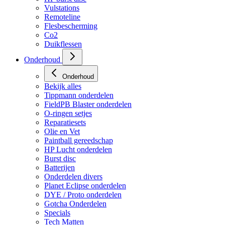
Vulstations
Remoteline
Flesbescherming
Co2
Duikflessen
Onderhoud
Onderhoud
Bekijk alles
Tippmann onderdelen
FieldPB Blaster onderdelen
O-ringen setjes
Reparatiesets
Olie en Vet
Paintball gereedschap
HP Lucht onderdelen
Burst disc
Batterijen
Onderdelen divers
Planet Eclipse onderdelen
DYE / Proto onderdelen
Gotcha Onderdelen
Specials
Tech Matten