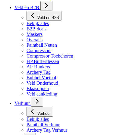
Veld en B2B
Veld en B2B
Bekijk alles
B2B deals
Maskers
Overalls
Paintball Netten
Compressors
Compressor Toebehoren
HP Bufferflessen
Air Bunkers
Archery Tag
Bubbel Voetbal
Veld Onderhoud
Blaaspijpen
Veld aankleding
Verhuur
Verhuur
Bekijk alles
Paintball Verhuur
Archery Tag Verhuur