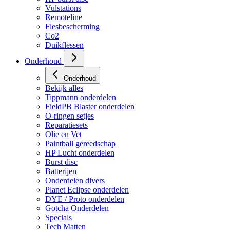
Vulstations
Remoteline
Flesbescherming
Co2
Duikflessen
Onderhoud
Onderhoud
Bekijk alles
Tippmann onderdelen
FieldPB Blaster onderdelen
O-ringen setjes
Reparatiesets
Olie en Vet
Paintball gereedschap
HP Lucht onderdelen
Burst disc
Batterijen
Onderdelen divers
Planet Eclipse onderdelen
DYE / Proto onderdelen
Gotcha Onderdelen
Specials
Tech Matten