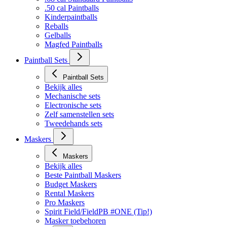
.50 cal Paintballs
Kinderpaintballs
Reballs
Gelballs
Magfed Paintballs
Paintball Sets
Paintball Sets
Bekijk alles
Mechanische sets
Electronische sets
Zelf samenstellen sets
Tweedehands sets
Maskers
Maskers
Bekijk alles
Beste Paintball Maskers
Budget Maskers
Rental Maskers
Pro Maskers
Spirit Field/FieldPB #ONE (Tip!)
Masker toebehoren