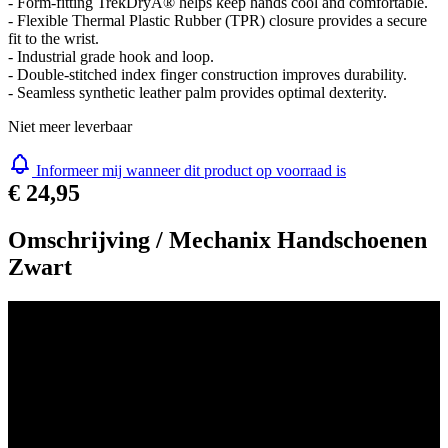
- Form-fitting TrekDryÂ® helps keep hands cool and comfortable.
- Flexible Thermal Plastic Rubber (TPR) closure provides a secure
fit to the wrist.
- Industrial grade hook and loop.
- Double-stitched index finger construction improves durability.
- Seamless synthetic leather palm provides optimal dexterity.
Niet meer leverbaar
Informeer mij wanneer dit product op voorraad is
€ 24,95
Omschrijving /
Mechanix Handschoenen
Zwart