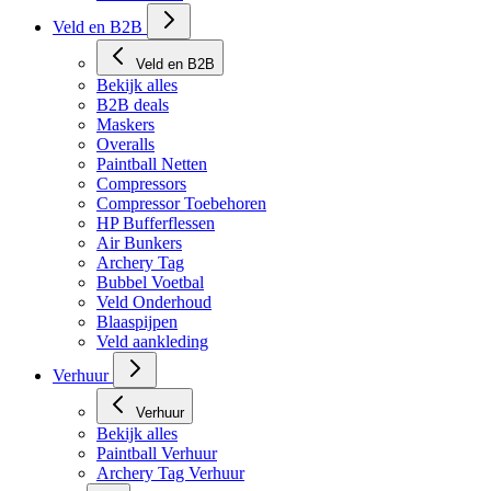
Veld en B2B
Veld en B2B
Bekijk alles
B2B deals
Maskers
Overalls
Paintball Netten
Compressors
Compressor Toebehoren
HP Bufferflessen
Air Bunkers
Archery Tag
Bubbel Voetbal
Veld Onderhoud
Blaaspijpen
Veld aankleding
Verhuur
Verhuur
Bekijk alles
Paintball Verhuur
Archery Tag Verhuur