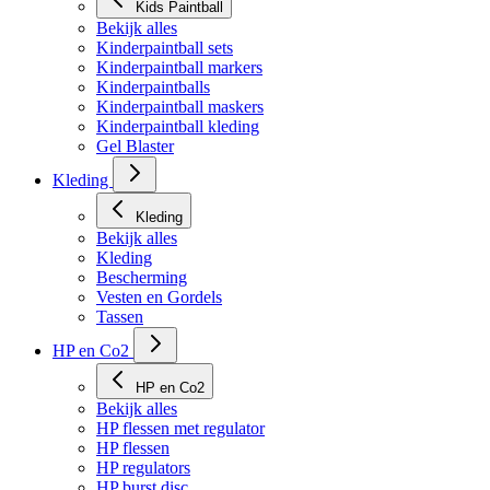
Kids Paintball
Bekijk alles
Kinderpaintball sets
Kinderpaintball markers
Kinderpaintballs
Kinderpaintball maskers
Kinderpaintball kleding
Gel Blaster
Kleding
Kleding
Bekijk alles
Kleding
Bescherming
Vesten en Gordels
Tassen
HP en Co2
HP en Co2
Bekijk alles
HP flessen met regulator
HP flessen
HP regulators
HP burst disc