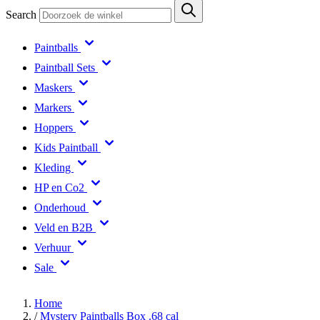
Search
Paintballs
Paintball Sets
Maskers
Markers
Hoppers
Kids Paintball
Kleding
HP en Co2
Onderhoud
Veld en B2B
Verhuur
Sale
Home
/
Mystery Paintballs Box .68 cal