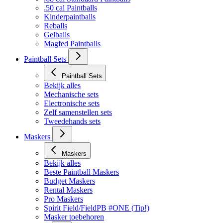
.50 cal Paintballs
Kinderpaintballs
Reballs
Gelballs
Magfed Paintballs
Paintball Sets
Paintball Sets
Bekijk alles
Mechanische sets
Electronische sets
Zelf samenstellen sets
Tweedehands sets
Maskers
Maskers
Bekijk alles
Beste Paintball Maskers
Budget Maskers
Rental Maskers
Pro Maskers
Spirit Field/FieldPB #ONE (Tip!)
Masker toebehoren