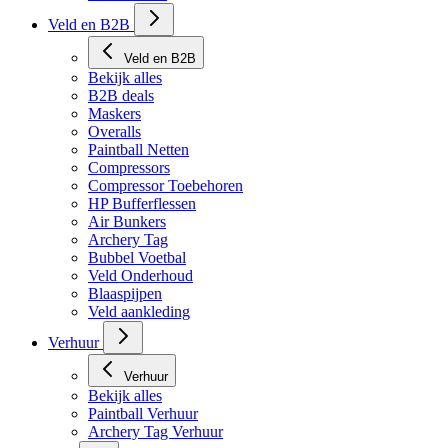
Veld en B2B
Veld en B2B
Bekijk alles
B2B deals
Maskers
Overalls
Paintball Netten
Compressors
Compressor Toebehoren
HP Bufferflessen
Air Bunkers
Archery Tag
Bubbel Voetbal
Veld Onderhoud
Blaaspijpen
Veld aankleding
Verhuur
Verhuur
Bekijk alles
Paintball Verhuur
Archery Tag Verhuur