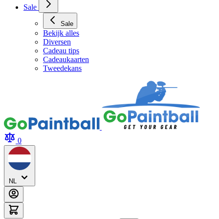
Sale
Sale
Bekijk alles
Diversen
Cadeau tips
Cadeaukaarten
Tweedekans
0
NL