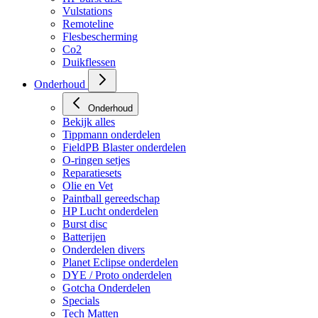
Vulstations
Remoteline
Flesbescherming
Co2
Duikflessen
Onderhoud
Onderhoud
Bekijk alles
Tippmann onderdelen
FieldPB Blaster onderdelen
O-ringen setjes
Reparatiesets
Olie en Vet
Paintball gereedschap
HP Lucht onderdelen
Burst disc
Batterijen
Onderdelen divers
Planet Eclipse onderdelen
DYE / Proto onderdelen
Gotcha Onderdelen
Specials
Tech Matten