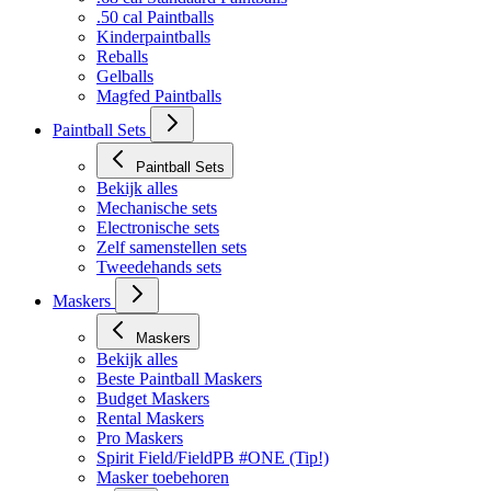
.50 cal Paintballs
Kinderpaintballs
Reballs
Gelballs
Magfed Paintballs
Paintball Sets
Paintball Sets
Bekijk alles
Mechanische sets
Electronische sets
Zelf samenstellen sets
Tweedehands sets
Maskers
Maskers
Bekijk alles
Beste Paintball Maskers
Budget Maskers
Rental Maskers
Pro Maskers
Spirit Field/FieldPB #ONE (Tip!)
Masker toebehoren