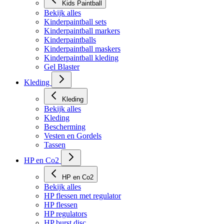
Kids Paintball
Bekijk alles
Kinderpaintball sets
Kinderpaintball markers
Kinderpaintballs
Kinderpaintball maskers
Kinderpaintball kleding
Gel Blaster
Kleding
Kleding
Bekijk alles
Kleding
Bescherming
Vesten en Gordels
Tassen
HP en Co2
HP en Co2
Bekijk alles
HP flessen met regulator
HP flessen
HP regulators
HP burst disc