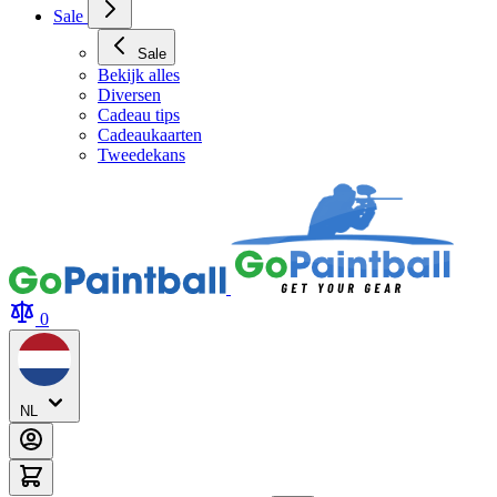
Sale
Sale
Bekijk alles
Diversen
Cadeau tips
Cadeaukaarten
Tweedekans
0
NL