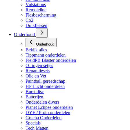
Vulstations
Remoteline
Flesbescherming
Co2
Duikflessen
Onderhoud
Onderhoud
Bekijk alles
Tippmann onderdelen
FieldPB Blaster onderdelen
O-ringen setjes
Reparatiesets
Olie en Vet
Paintball gereedschap
HP Lucht onderdelen
Burst disc
Batterijen
Onderdelen divers
Planet Eclipse onderdelen
DYE / Proto onderdelen
Gotcha Onderdelen
Specials
Tech Matten