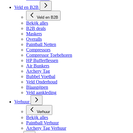
Veld en B2B
Veld en B2B
Bekijk alles
B2B deals
Maskers
Overalls
Paintball Netten
Compressors
Compressor Toebehoren
HP Bufferflessen
Air Bunkers
Archery Tag
Bubbel Voetbal
Veld Onderhoud
Blaaspijpen
Veld aankleding
Verhuur
Verhuur
Bekijk alles
Paintball Verhuur
Archery Tag Verhuur