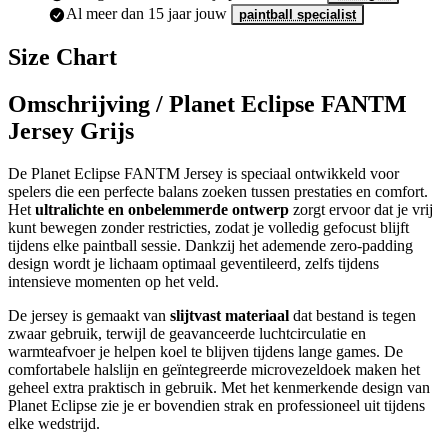
Al meer dan 15 jaar jouw
paintball specialist
Size Chart
Omschrijving /
Planet Eclipse FANTM
Jersey Grijs
De Planet Eclipse FANTM Jersey is speciaal ontwikkeld voor
spelers die een perfecte balans zoeken tussen prestaties en comfort.
Het
ultralichte en onbelemmerde ontwerp
zorgt ervoor dat je vrij
kunt bewegen zonder restricties, zodat je volledig gefocust blijft
tijdens elke paintball sessie. Dankzij het ademende zero-padding
design wordt je lichaam optimaal geventileerd, zelfs tijdens
intensieve momenten op het veld.
De jersey is gemaakt van
slijtvast materiaal
dat bestand is tegen
zwaar gebruik, terwijl de geavanceerde luchtcirculatie en
warmteafvoer je helpen koel te blijven tijdens lange games. De
comfortabele halslijn en geïntegreerde microvezeldoek maken het
geheel extra praktisch in gebruik. Met het kenmerkende design van
Planet Eclipse zie je er bovendien strak en professioneel uit tijdens
elke wedstrijd.