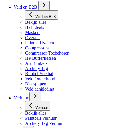
Veld en B2B
Veld en B2B
Bekijk alles
B2B deals
Maskers
Overalls
Paintball Netten
Compressors
Compressor Toebehoren
HP Bufferflessen
Air Bunkers
Archery Tag
Bubbel Voetbal
Veld Onderhoud
Blaaspijpen
Veld aankleding
Verhuur
Verhuur
Bekijk alles
Paintball Verhuur
Archery Tag Verhuur