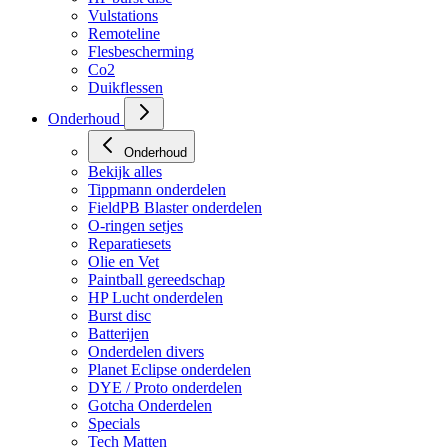
Vulstations
Remoteline
Flesbescherming
Co2
Duikflessen
Onderhoud
Onderhoud
Bekijk alles
Tippmann onderdelen
FieldPB Blaster onderdelen
O-ringen setjes
Reparatiesets
Olie en Vet
Paintball gereedschap
HP Lucht onderdelen
Burst disc
Batterijen
Onderdelen divers
Planet Eclipse onderdelen
DYE / Proto onderdelen
Gotcha Onderdelen
Specials
Tech Matten