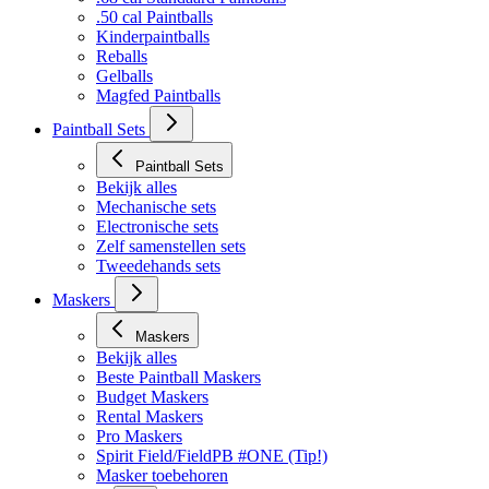
.50 cal Paintballs
Kinderpaintballs
Reballs
Gelballs
Magfed Paintballs
Paintball Sets
Paintball Sets
Bekijk alles
Mechanische sets
Electronische sets
Zelf samenstellen sets
Tweedehands sets
Maskers
Maskers
Bekijk alles
Beste Paintball Maskers
Budget Maskers
Rental Maskers
Pro Maskers
Spirit Field/FieldPB #ONE (Tip!)
Masker toebehoren