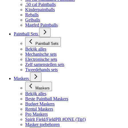
Bekijk alles
.68 cal Standaard Paintballs
.50 cal Paintballs
Kinderpaintballs
Reballs
Gelballs
Magfed Paintballs
Paintball Sets
Paintball Sets
Bekijk alles
Mechanische sets
Electronische sets
Zelf samenstellen sets
Tweedehands sets
Maskers
Maskers
Bekijk alles
Beste Paintball Maskers
Budget Maskers
Rental Maskers
Pro Maskers
Spirit Field/FieldPB #ONE (Tip!)