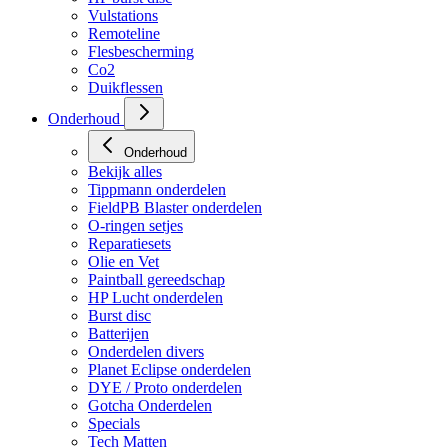
HP regulators
HP burst disc
Vulstations
Remoteline
Flesbescherming
Co2
Duikflessen
Onderhoud
Onderhoud
Bekijk alles
Tippmann onderdelen
FieldPB Blaster onderdelen
O-ringen setjes
Reparatiesets
Olie en Vet
Paintball gereedschap
HP Lucht onderdelen
Burst disc
Batterijen
Onderdelen divers
Planet Eclipse onderdelen
DYE / Proto onderdelen
Gotcha Onderdelen
Specials