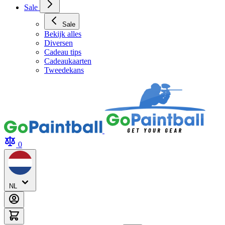
Archery Tag Verhuur
Sale
Sale
Bekijk alles
Diversen
Cadeau tips
Cadeaukaarten
Tweedekans
0
NL