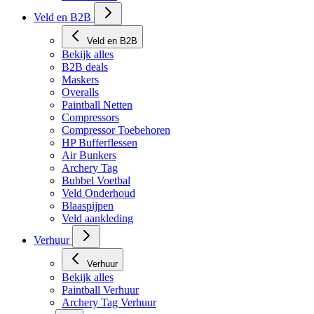
Tech Matten
Veld en B2B
Veld en B2B
Bekijk alles
B2B deals
Maskers
Overalls
Paintball Netten
Compressors
Compressor Toebehoren
HP Bufferflessen
Air Bunkers
Archery Tag
Bubbel Voetbal
Veld Onderhoud
Blaaspijpen
Veld aankleding
Verhuur
Verhuur
Bekijk alles
Paintball Verhuur