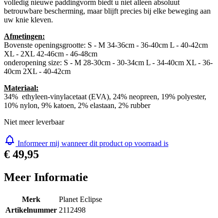
dankzij de twee individueel verstelbare klittenbandsluitingen. De
volledig nieuwe paddingvorm biedt u niet alleen absoluut
betrouwbare bescherming, maar blijft precies bij elke beweging aan
uw knie kleven.
Afmetingen:
Bovenste openingsgrootte: S - M 34-36cm - 36-40cm L - 40-42cm
XL - 2XL 42-46cm - 46-48cm
onderopening size: S - M 28-30cm - 30-34cm L - 34-40cm XL - 36-
40cm 2XL - 40-42cm
Materiaal:
34% ethyleen-vinylacetaat (EVA), 24% neopreen, 19% polyester,
10% nylon, 9% katoen, 2% elastaan, 2% rubber
Niet meer leverbaar
Informeer mij wanneer dit product op voorraad is
€ 49,95
Meer Informatie
Merk
Planet Eclipse